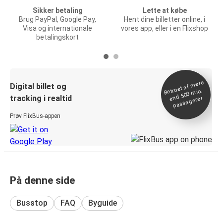
Sikker betaling
Lette at købe
Brug PayPal, Google Pay,
Hent dine billetter online, i
Visa og internationale
vores app, eller i en Flixshop
betalingskort
Betroet af
mere
end 500
Digital billet og
mio.
tracking i realtid
passagerer
Prøv FlixBus-appen
På denne side
Busstop
FAQ
Byguide