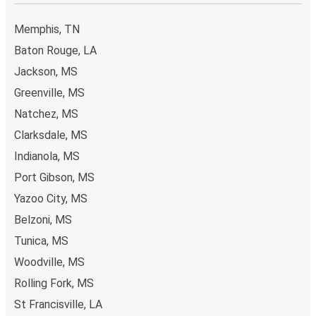
gennemføre din reservation med få klik. Når du køber din
billet fra eller til Cleveland online, kan du vælge mellem
Memphis, TN
flere sikre onlinebetalingsmetoder som kreditkort, Paypal,
Baton Rouge, LA
Google Pay og Apple Pay. Du kan også betale kontant
Jackson, MS
ombord eller ved et salgssted.
Greenville, MS
Natchez, MS
Clarksdale, MS
Indianola, MS
Port Gibson, MS
Yazoo City, MS
Belzoni, MS
Tunica, MS
Woodville, MS
Rolling Fork, MS
St Francisville, LA