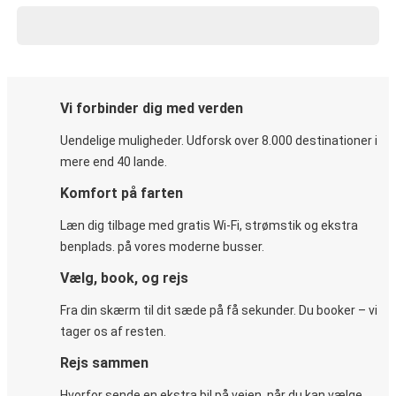
Vi forbinder dig med verden
Uendelige muligheder. Udforsk over 8.000 destinationer i
mere end 40 lande.
Komfort på farten
Læn dig tilbage med gratis Wi-Fi, strømstik og ekstra
benplads. på vores moderne busser.
Vælg, book, og rejs
Fra din skærm til dit sæde på få sekunder. Du booker – vi
tager os af resten.
Rejs sammen
Hvorfor sende en ekstra bil på vejen, når du kan vælge