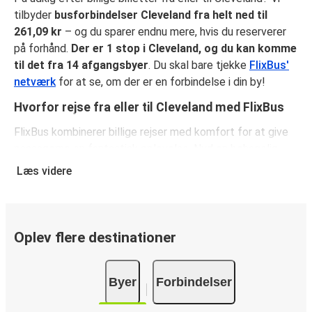
tilbyder
busforbindelser Cleveland fra helt ned til
261,09 kr
– og du sparer endnu mere, hvis du reserverer
på forhånd.
Der er 1 stop i Cleveland, og du kan komme
til det fra 14 afgangsbyer
. Du skal bare tjekke
FlixBus'
netværk
for at se, om der er en forbindelse i din by!
Hvorfor rejse fra eller til Cleveland med FlixBus
FlixBus kombinerer billige rejser med komfort for at give
passagerne en fantastisk oplevelse. Nyd en behagelig
rejse fra eller til Cleveland med vores faciliteter ombord,
Læs videre
såsom gratis Wi-Fi og stikkontakter. Vælg dit
favoritsæde, når du reserverer, og medbring både et
stykke håndbagage og en indchecket taske.
Oplev flere destinationer
Sådan reserverer du din busbillet fra eller til
Cleveland
Byer
Forbindelser
Sådan reserverer du nemt en billet hos FlixBus: på denne
hjemmeside eller i den gratis FlixBus-app kan du