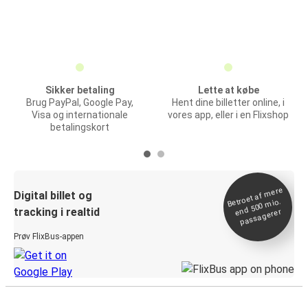
Sikker betaling
Lette at købe
Brug PayPal, Google Pay,
Hent dine billetter online, i
Visa og internationale
vores app, eller i en Flixshop
betalingskort
Betroet af
mere
end 500
Digital billet og
mio.
tracking i realtid
passagerer
Prøv FlixBus-appen