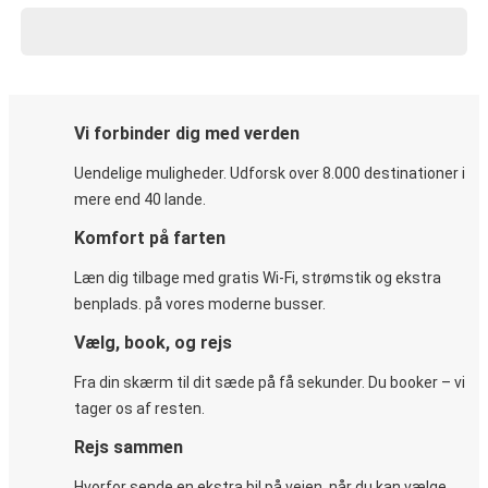
Vi forbinder dig med verden
Uendelige muligheder. Udforsk over 8.000 destinationer i
mere end 40 lande.
Komfort på farten
Læn dig tilbage med gratis Wi-Fi, strømstik og ekstra
benplads. på vores moderne busser.
Vælg, book, og rejs
Fra din skærm til dit sæde på få sekunder. Du booker – vi
tager os af resten.
Rejs sammen
Hvorfor sende en ekstra bil på vejen, når du kan vælge