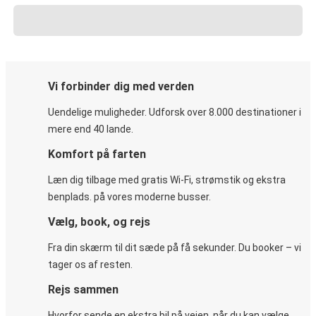
Vi forbinder dig med verden
Uendelige muligheder. Udforsk over 8.000 destinationer i
mere end 40 lande.
Komfort på farten
Læn dig tilbage med gratis Wi-Fi, strømstik og ekstra
benplads. på vores moderne busser.
Vælg, book, og rejs
Fra din skærm til dit sæde på få sekunder. Du booker – vi
tager os af resten.
Rejs sammen
Hvorfor sende en ekstra bil på vejen, når du kan vælge