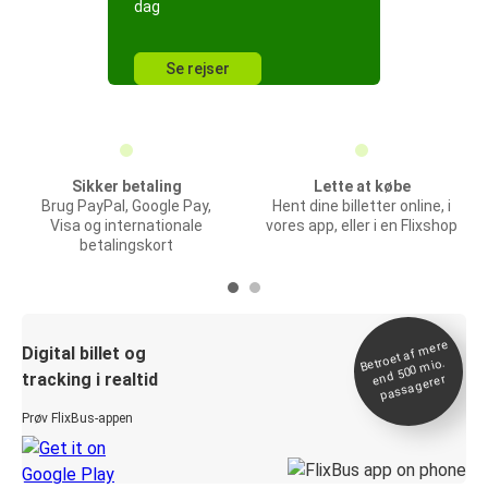
dag
Se rejser
Sikker betaling
Lette at købe
Brug PayPal, Google Pay,
Hent dine billetter online, i
Visa og internationale
vores app, eller i en Flixshop
betalingskort
Betroet af
mere
end 500
Digital billet og
mio.
tracking i realtid
passagerer
Prøv FlixBus-appen