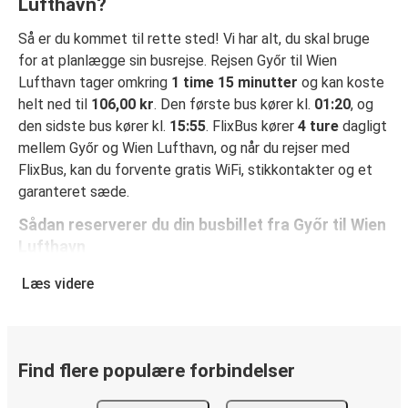
Lufthavn?
Så er du kommet til rette sted! Vi har alt, du skal bruge
for at planlægge sin busrejse. Rejsen Győr til Wien
Lufthavn tager omkring
1 time 15 minutter
og kan koste
helt ned til
106,00 kr
. Den første bus kører kl.
01:20
, og
den sidste bus kører kl.
15:55
. FlixBus kører
4 ture
dagligt
mellem Győr og Wien Lufthavn, og når du rejser med
FlixBus, kan du forvente gratis WiFi, stikkontakter og et
garanteret sæde.
Sådan reserverer du din busbillet fra Győr til Wien
Lufthavn
Det er virkelig nemt at reserverer en billet hos FlixBus: på
Læs videre
denne hjemmeside eller i den gratis FlixBus-app kan du
gennemføre din reservation med få klik. Når du køber din
billet fra Győr til Wien Lufthavn online, kan du vælge
mellem flere sikre onlinebetalingsmetoder som kreditkort,
Find flere populære forbindelser
Paypal, Google Pay og Apple Pay. Du kan også betale