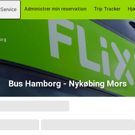
Administrer min reservation
Trip Tracker
Hj
Service
org
Bus Hamborg - Nykøbing Mors