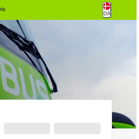
ælp
DA