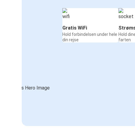
Gratis WiFi
Strøms
Hold forbindelsen under hele
Hold din
din rejse
farten