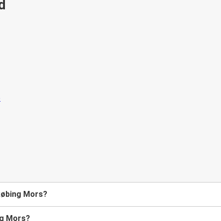
id
ykøbing Mors?
ng Mors?