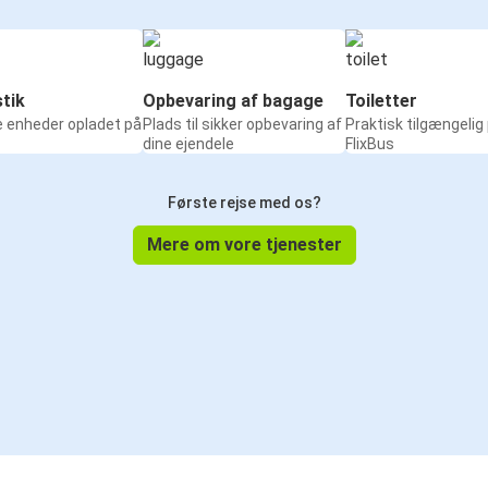
tik
Opbevaring af bagage
Toiletter
e enheder opladet på
Plads til sikker opbevaring af
Praktisk tilgængelig
dine ejendele
FlixBus
Første rejse med os?
Mere om vore tjenester