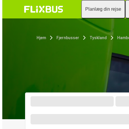
Planlæg din rejse
Hjem
Fjernbusser
Tyskland
Hamb