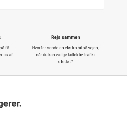
s
Rejs sammen
på få
Hvorfor sende en ekstra bil på vejen,
er os af
når du kan vælge kollektiv trafik i
stedet?
gerer.