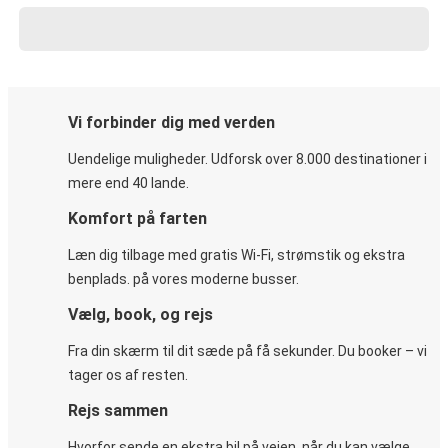
Vi forbinder dig med verden
Uendelige muligheder. Udforsk over 8.000 destinationer i
mere end 40 lande.
Komfort på farten
Læn dig tilbage med gratis Wi-Fi, strømstik og ekstra
benplads. på vores moderne busser.
Vælg, book, og rejs
Fra din skærm til dit sæde på få sekunder. Du booker – vi
tager os af resten.
Rejs sammen
Hvorfor sende en ekstra bil på vejen, når du kan vælge