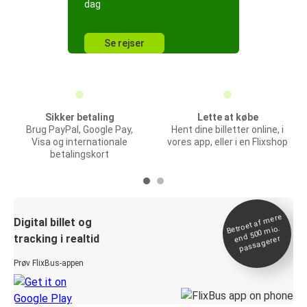
dag
Se rejser
Sikker betaling
Lette at købe
Brug PayPal, Google Pay,
Hent dine billetter online, i
Visa og internationale
vores app, eller i en Flixshop
betalingskort
Betroet af
mere
end 500
Digital billet og
mio.
tracking i realtid
passagerer
Prøv FlixBus-appen