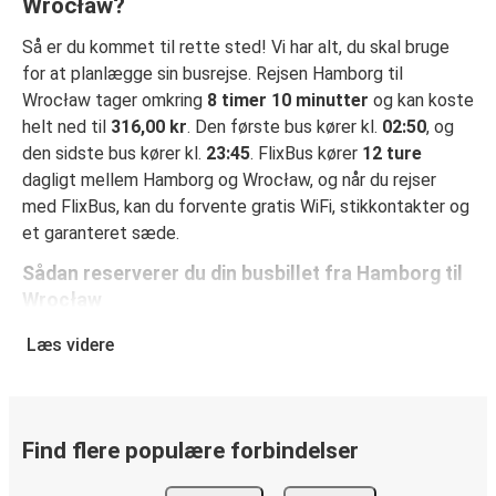
Wrocław?
Så er du kommet til rette sted! Vi har alt, du skal bruge
for at planlægge sin busrejse. Rejsen Hamborg til
Wrocław tager omkring
8 timer 10 minutter
og kan koste
helt ned til
316,00 kr
. Den første bus kører kl.
02:50
, og
den sidste bus kører kl.
23:45
. FlixBus kører
12 ture
dagligt mellem Hamborg og Wrocław, og når du rejser
med FlixBus, kan du forvente gratis WiFi, stikkontakter og
et garanteret sæde.
Sådan reserverer du din busbillet fra Hamborg til
Wrocław
Det er virkelig nemt at reserverer en billet hos FlixBus: på
Læs videre
denne hjemmeside eller i den gratis FlixBus-app kan du
gennemføre din reservation med få klik. Når du køber din
billet fra Hamborg til Wrocław online, kan du vælge
mellem flere sikre onlinebetalingsmetoder som kreditkort,
Find flere populære forbindelser
Paypal, Google Pay og Apple Pay. Du kan også betale