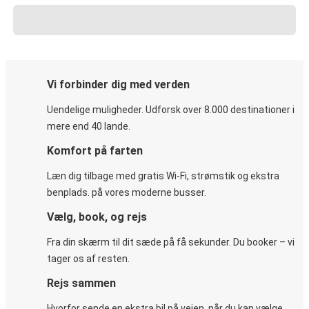
Vi forbinder dig med verden
Uendelige muligheder. Udforsk over 8.000 destinationer i
mere end 40 lande.
Komfort på farten
Læn dig tilbage med gratis Wi-Fi, strømstik og ekstra
benplads. på vores moderne busser.
Vælg, book, og rejs
Fra din skærm til dit sæde på få sekunder. Du booker – vi
tager os af resten.
Rejs sammen
Hvorfor sende en ekstra bil på vejen, når du kan vælge