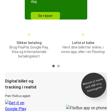
dag
Se rejser
Sikker betaling
Lette at købe
Brug PayPal, Google Pay,
Hent dine billetter online, i
Visa og internationale
vores app, eller i en Flixshop
betalingskort
Betroet af
mere
end 500
Digital billet og
mio.
tracking i realtid
passagerer
Prøv FlixBus-appen