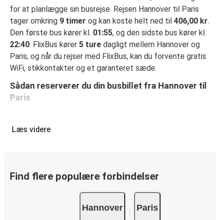
for at planlægge sin busrejse. Rejsen Hannover til Paris
tager omkring
9 timer
og kan koste helt ned til
406,00 kr
.
Den første bus kører kl.
01:55
, og den sidste bus kører kl.
22:40
. FlixBus kører
5 ture
dagligt mellem Hannover og
Paris, og når du rejser med FlixBus, kan du forvente gratis
WiFi, stikkontakter og et garanteret sæde.
Sådan reserverer du din busbillet fra Hannover til
Paris
Det er virkelig nemt at reserverer en billet hos FlixBus: på
denne hjemmeside eller i den gratis FlixBus-app kan du
Læs videre
gennemføre din reservation med få klik. Når du køber din
billet fra Hannover til Paris online, kan du vælge mellem
flere sikre onlinebetalingsmetoder som kreditkort, Paypal,
Google Pay og Apple Pay. Du kan også betale kontant
Find flere populære forbindelser
ombord eller ved et salgssted.
Hannover
Paris