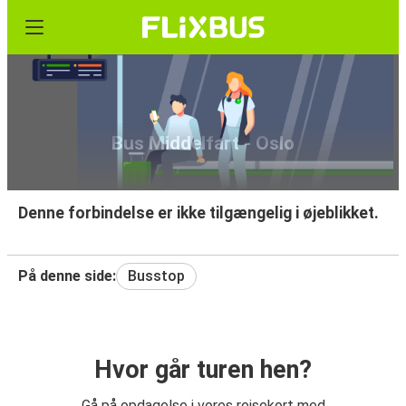
Bus Middelfart - Oslo
Denne forbindelse er ikke tilgængelig i øjeblikket.
På denne side:
Busstop
Hvor går turen hen?
Gå på opdagelse i vores rejsekort med