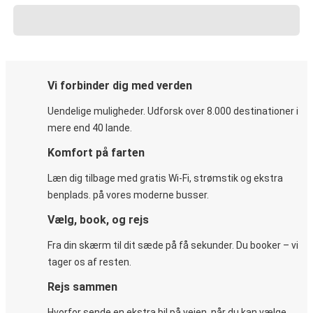
Vi forbinder dig med verden
Uendelige muligheder. Udforsk over 8.000 destinationer i
mere end 40 lande.
Komfort på farten
Læn dig tilbage med gratis Wi-Fi, strømstik og ekstra
benplads. på vores moderne busser.
Vælg, book, og rejs
Fra din skærm til dit sæde på få sekunder. Du booker – vi
tager os af resten.
Rejs sammen
Hvorfor sende en ekstra bil på vejen, når du kan vælge