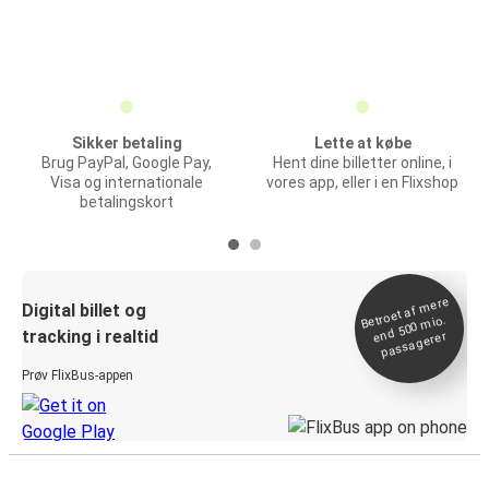
Sikker betaling
Lette at købe
Brug PayPal, Google Pay,
Hent dine billetter online, i
Visa og internationale
vores app, eller i en Flixshop
betalingskort
Betroet af
mere
end 500
Digital billet og
mio.
tracking i realtid
passagerer
Prøv FlixBus-appen