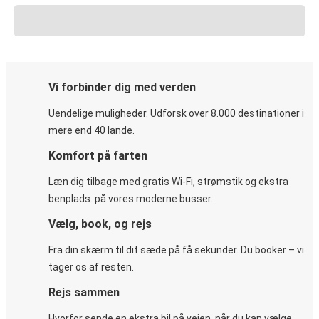
Vi forbinder dig med verden
Uendelige muligheder. Udforsk over 8.000 destinationer i
mere end 40 lande.
Komfort på farten
Læn dig tilbage med gratis Wi-Fi, strømstik og ekstra
benplads. på vores moderne busser.
Vælg, book, og rejs
Fra din skærm til dit sæde på få sekunder. Du booker – vi
tager os af resten.
Rejs sammen
Hvorfor sende en ekstra bil på vejen, når du kan vælge