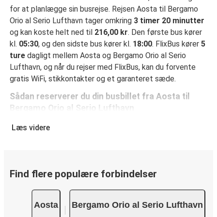
for at planlægge sin busrejse. Rejsen Aosta til Bergamo
Orio al Serio Lufthavn tager omkring
3 timer 20 minutter
og kan koste helt ned til
216,00 kr
. Den første bus kører
kl.
05:30
, og den sidste bus kører kl.
18:00
. FlixBus kører
5
ture
dagligt mellem Aosta og Bergamo Orio al Serio
Lufthavn, og når du rejser med FlixBus, kan du forvente
gratis WiFi, stikkontakter og et garanteret sæde.
Sådan reserverer du din busbillet fra Aosta til
Bergamo Orio al Serio Lufthavn
Det er virkelig nemt at reserverer en billet hos FlixBus: på
Læs videre
denne hjemmeside eller i den gratis FlixBus-app kan du
gennemføre din reservation med få klik. Når du køber din
billet fra Aosta til Bergamo Orio al Serio Lufthavn online,
kan du vælge mellem flere sikre onlinebetalingsmetoder
Find flere populære forbindelser
som kreditkort, Paypal, Google Pay og Apple Pay. Du kan
også betale kontant ombord eller ved et salgssted.
Aosta
Bergamo Orio al Serio Lufthavn