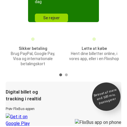
dag
Se rejser
Sikker betaling
Lette at købe
Brug PayPal, Google Pay,
Hent dine billetter online, i
Visa og internationale
vores app, eller i en Flixshop
betalingskort
Betroet af
mere
end 500
Digital billet og
mio.
tracking i realtid
passagerer
Prøv FlixBus-appen