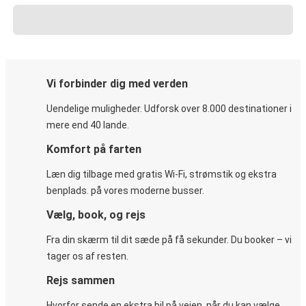
Vi forbinder dig med verden
Uendelige muligheder. Udforsk over 8.000 destinationer i
mere end 40 lande.
Komfort på farten
Læn dig tilbage med gratis Wi-Fi, strømstik og ekstra
benplads. på vores moderne busser.
Vælg, book, og rejs
Fra din skærm til dit sæde på få sekunder. Du booker – vi
tager os af resten.
Rejs sammen
Hvorfor sende en ekstra bil på vejen, når du kan vælge