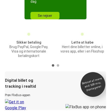
dag
Se rejser
Sikker betaling
Lette at købe
Brug PayPal, Google Pay,
Hent dine billetter online, i
Visa og internationale
vores app, eller i en Flixshop
betalingskort
Betroet af
mere
end 500
Digital billet og
mio.
tracking i realtid
passagerer
Prøv FlixBus-appen