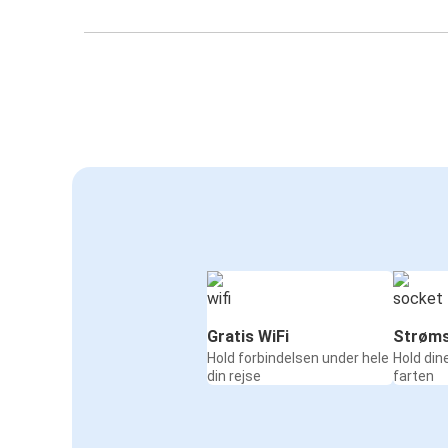
Gratis WiFi
Strøms
Hold forbindelsen under hele
Hold din
din rejse
farten