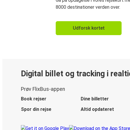
Gå på opdagelse i vores rejsekort 
8000 destinationer verden over.
Udforsk kortet
Digital billet og tracking i realt
Prøv FlixBus-appen
Book rejser
Dine billetter
Spor din rejse
Altid opdateret