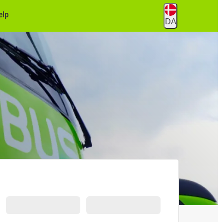
ælp
DA