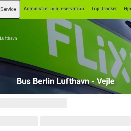
Administrer min reservation
Trip Tracker
Hj
Service
 Lufthavn
Bus Berlin Lufthavn - Vejle