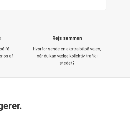
s
Rejs sammen
på få
Hvorfor sende en ekstra bil på vejen,
er os af
når du kan vælge kollektiv trafik i
stedet?
gerer.