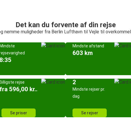
Det kan du forvente af din rejse
g nemme muligheder fra Berlin Lufthavn til Vejle til overkommel
Mindste
Mindste afstand
603 km
rejsevarighed
8:35
2
Billigste rejse
fra 596,00 kr..
Mindste rejser pr.
dag
Se priser
Se rejser