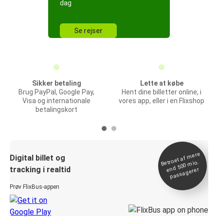
dag
Se rejser
Sikker betaling
Lette at købe
Brug PayPal, Google Pay,
Hent dine billetter online, i
Visa og internationale
vores app, eller i en Flixshop
betalingskort
Betroet af
mere
end 500
Digital billet og
mio.
tracking i realtid
passagerer
Prøv FlixBus-appen