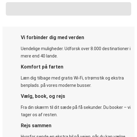
Vi forbinder dig med verden
Uendelige muligheder. Udforsk over 8.000 destinationer i
mere end 40 lande.
Komfort på farten
Læn dig tilbage med gratis Wi-Fi, strømstik og ekstra
benplads. på vores moderne busser.
Vælg, book, og rejs
Fra din skærm til dit sæde på få sekunder. Du booker – vi
tager os af resten.
Rejs sammen
Hvorfor sende en ekstra bil på vejen, når du kan vælge