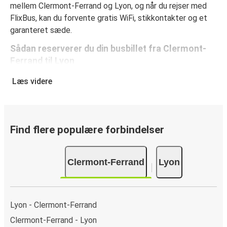
mellem Clermont-Ferrand og Lyon, og når du rejser med
FlixBus, kan du forvente gratis WiFi, stikkontakter og et
garanteret sæde.
Sådan reserverer du din busbillet fra Clermont-
Ferrand til Lyon
Det er virkelig nemt at reserverer en billet hos FlixBus: på
Læs videre
denne hjemmeside eller i den gratis FlixBus-app kan du
gennemføre din reservation med få klik. Når du køber din
billet fra Clermont-Ferrand til Lyon online, kan du vælge
mellem flere sikre onlinebetalingsmetoder som kreditkort,
Find flere populære forbindelser
Paypal, Google Pay og Apple Pay. Du kan også betale
kontant ombord eller ved et salgssted.
Clermont-Ferrand
Lyon
Lyon - Clermont-Ferrand
Clermont-Ferrand - Lyon