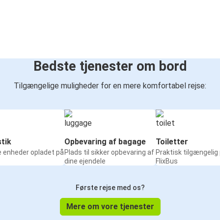
Bedste tjenester om bord
Tilgængelige muligheder for en mere komfortabel rejse:
tik
Opbevaring af bagage
Toiletter
e enheder opladet på
Plads til sikker opbevaring af
Praktisk tilgængelig
dine ejendele
FlixBus
Første rejse med os?
Mere om vore tjenester