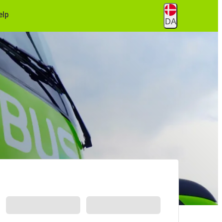
ælp
DA