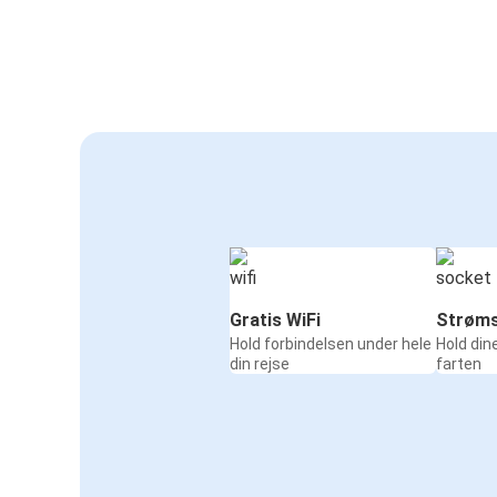
Gratis WiFi
Strøms
Hold forbindelsen under hele
Hold din
din rejse
farten