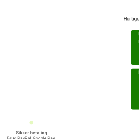
Hurtig
Sikker betaling
Brug PayPal, Google Pay,