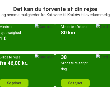
Det kan du forvente af din rejse
e og nemme muligheder fra Katovice til Kraków til overkommelige
Mindste
Mindste afstand
80 km
rejsevarighed
1:0
38
Billigste rejse
fra 46,00 kr..
Mindste rejser pr.
dag
Se priser
Se rejser