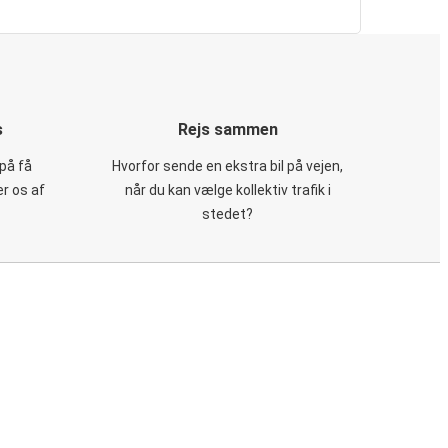
s
Rejs sammen
på få
Hvorfor sende en ekstra bil på vejen,
er os af
når du kan vælge kollektiv trafik i
stedet?