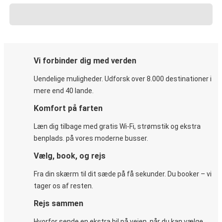
Vi forbinder dig med verden
Uendelige muligheder. Udforsk over 8.000 destinationer i
mere end 40 lande.
Komfort på farten
Læn dig tilbage med gratis Wi-Fi, strømstik og ekstra
benplads. på vores moderne busser.
Vælg, book, og rejs
Fra din skærm til dit sæde på få sekunder. Du booker – vi
tager os af resten.
Rejs sammen
Hvorfor sende en ekstra bil på vejen, når du kan vælge