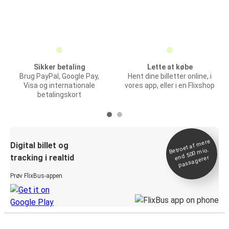
Sikker betaling
Lette at købe
Brug PayPal, Google Pay,
Hent dine billetter online, i
Visa og internationale
vores app, eller i en Flixshop
betalingskort
Betroet af
mere
end 500
Digital billet og
mio.
tracking i realtid
passagerer
Prøv FlixBus-appen