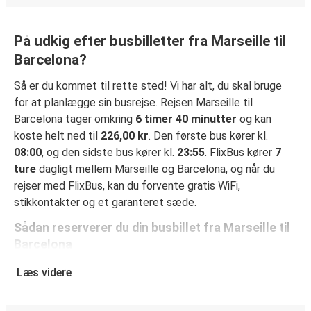
På udkig efter busbilletter fra Marseille til
Barcelona?
Så er du kommet til rette sted! Vi har alt, du skal bruge
for at planlægge sin busrejse. Rejsen Marseille til
Barcelona tager omkring
6 timer 40 minutter
og kan
koste helt ned til
226,00 kr
. Den første bus kører kl.
08:00
, og den sidste bus kører kl.
23:55
. FlixBus kører
7
ture
dagligt mellem Marseille og Barcelona, og når du
rejser med FlixBus, kan du forvente gratis WiFi,
stikkontakter og et garanteret sæde.
Sådan reserverer du din busbillet fra Marseille til
Barcelona
Det er virkelig nemt at reserverer en billet hos FlixBus: på
Læs videre
denne hjemmeside eller i den gratis FlixBus-app kan du
gennemføre din reservation med få klik. Når du køber din