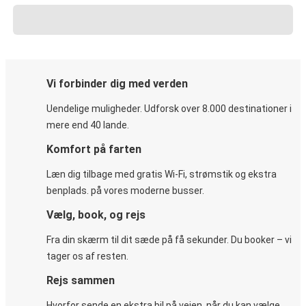
Vi forbinder dig med verden
Uendelige muligheder. Udforsk over 8.000 destinationer i
mere end 40 lande.
Komfort på farten
Læn dig tilbage med gratis Wi-Fi, strømstik og ekstra
benplads. på vores moderne busser.
Vælg, book, og rejs
Fra din skærm til dit sæde på få sekunder. Du booker – vi
tager os af resten.
Rejs sammen
Hvorfor sende en ekstra bil på vejen, når du kan vælge