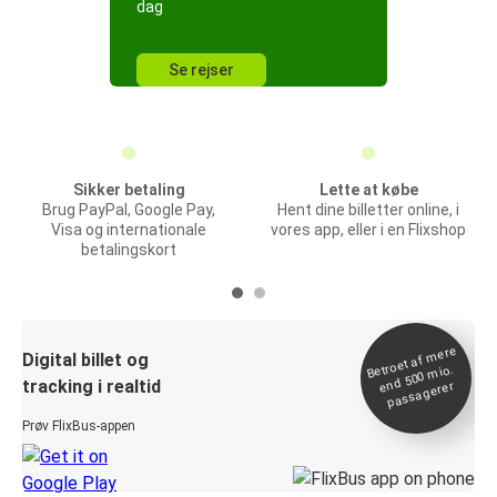
dag
Se rejser
Sikker betaling
Lette at købe
Brug PayPal, Google Pay,
Hent dine billetter online, i
Visa og internationale
vores app, eller i en Flixshop
betalingskort
Betroet af
mere
end 500
Digital billet og
mio.
tracking i realtid
passagerer
Prøv FlixBus-appen