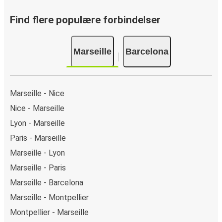
billet fra Marseille til Barcelona online, kan du vælge
mellem flere sikre onlinebetalingsmetoder som kreditkort,
Find flere populære forbindelser
Paypal, Google Pay og Apple Pay. Du kan også betale
kontant ombord eller ved et salgssted.
Marseille
Barcelona
Marseille - Nice
Nice - Marseille
Lyon - Marseille
Paris - Marseille
Marseille - Lyon
Marseille - Paris
Marseille - Barcelona
Marseille - Montpellier
Montpellier - Marseille