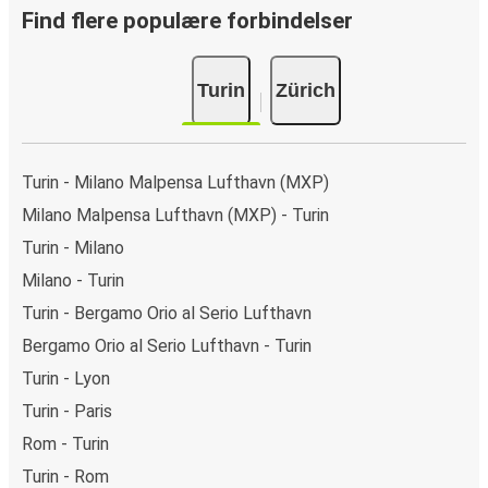
sikre onlinebetalingsmetoder som kreditkort, Paypal,
Find flere populære forbindelser
Google Pay og Apple Pay. Du kan også betale kontant
ombord eller ved et salgssted.
Turin
Zürich
Turin - Milano Malpensa Lufthavn (MXP)
Milano Malpensa Lufthavn (MXP) - Turin
Turin - Milano
Milano - Turin
Turin - Bergamo Orio al Serio Lufthavn
Bergamo Orio al Serio Lufthavn - Turin
Turin - Lyon
Turin - Paris
Rom - Turin
Turin - Rom