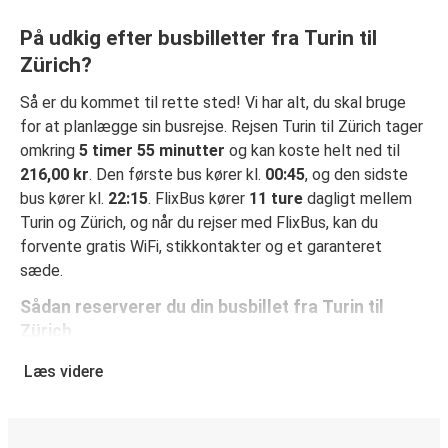
På udkig efter busbilletter fra Turin til
Zürich?
Så er du kommet til rette sted! Vi har alt, du skal bruge
for at planlægge sin busrejse. Rejsen Turin til Zürich tager
omkring
5 timer 55 minutter
og kan koste helt ned til
216,00 kr
. Den første bus kører kl.
00:45
, og den sidste
bus kører kl.
22:15
. FlixBus kører
11 ture
dagligt mellem
Turin og Zürich, og når du rejser med FlixBus, kan du
forvente gratis WiFi, stikkontakter og et garanteret
sæde.
Sådan reserverer du din busbillet fra Turin til
Zürich
Det er virkelig nemt at reserverer en billet hos FlixBus: på
Læs videre
denne hjemmeside eller i den gratis FlixBus-app kan du
gennemføre din reservation med få klik. Når du køber din
billet fra Turin til Zürich online, kan du vælge mellem flere