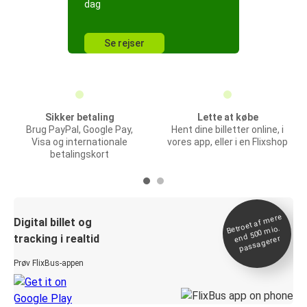
dag
Se rejser
Sikker betaling
Lette at købe
Brug PayPal, Google Pay,
Hent dine billetter online, i
Visa og internationale
vores app, eller i en Flixshop
betalingskort
Betroet af
mere
end 500
Digital billet og
mio.
tracking i realtid
passagerer
Prøv FlixBus-appen