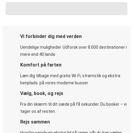
Vi forbinder dig med verden
Uendelige muligheder. Udforsk over 8.000 destinationer i
mere end 40 lande.
Komfort på farten
Læn dig tilbage med gratis Wi-Fi, strømstik og ekstra
benplads. på vores moderne busser.
Vælg, book, og rejs
Fra din skærm til dit sæde på få sekunder. Du booker – vi
tager os af resten.
Rejs sammen
Hvorfor sende en ekstra bil på vejen, når du kan vælge