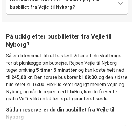
busbillet fra Vejle til Nyborg?
På udkig efter busbilletter fra Vejle til
Nyborg?
Så er du kommet til rette sted! Vi har alt, du skal bruge
for at planlægge sin busrejse. Rejsen Vejle til Nyborg
tager omkring
5 timer 5 minutter
og kan koste helt ned
til
245,00 kr
. Den første bus kører kl.
09:00
, og den sidste
bus kører kl.
16:00
. FlixBus kører dagligt mellem Vejle og
Nyborg, og når du rejser med FlixBus, kan du forvente
gratis WiFi, stikkontakter og et garanteret sæde.
Sådan reserverer du din busbillet fra Vejle til
Nyborg
Det er virkelig nemt at reserverer en billet hos FlixBus: på