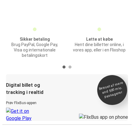
Sikker betaling
Lette at købe
Brug PayPal, Google Pay,
Hent dine billetter online, i
Visa og internationale
vores app, eller i en Flixshop
betalingskort
Betroet af
mere
end 500
Digital billet og
mio.
tracking i realtid
passagerer
Prøv FlixBus-appen