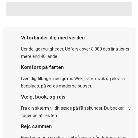
Vi forbinder dig med verden
Uendelige muligheder. Udforsk over 8.000 destinationer i
mere end 40 lande.
Komfort på farten
Læn dig tilbage med gratis Wi-Fi, strømstik og ekstra
benplads. på vores moderne busser.
Vælg, book, og rejs
Fra din skærm til dit sæde på få sekunder. Du booker – vi
tager os af resten.
Rejs sammen
Hvorfor sende en ekstra bil på vejen, når du kan vælge