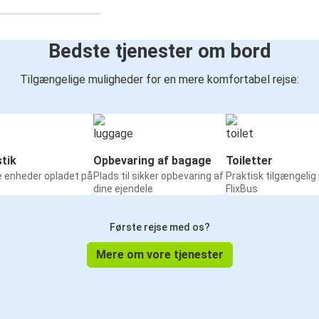
Bedste tjenester om bord
Tilgængelige muligheder for en mere komfortabel rejse:
tik
Opbevaring af bagage
Toiletter
e enheder opladet på
Plads til sikker opbevaring af
Praktisk tilgængelig
dine ejendele
FlixBus
Første rejse med os?
Mere om vore tjenester