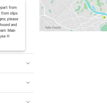
epart from
 from slips
ins, please
yhound and
5am: Main
 use H