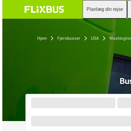
Planlæg din rejse
Hjem
Fjernbusser
USA
Washington
Bu