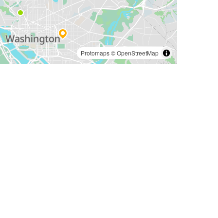
Protomaps
©
OpenStreetMap