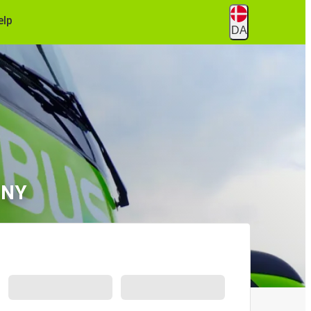
ælp
DA
 NY