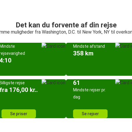
Det kan du forvente af din rejse
mme muligheder fra Washington, D.C. til New York, NY til overko
Mindste
Mindste afstand
358 km
rejsevarighed
4:10
61
Billigste rejse
fra 176,00 kr..
Mindste rejser pr.
dag
Se priser
Se rejser