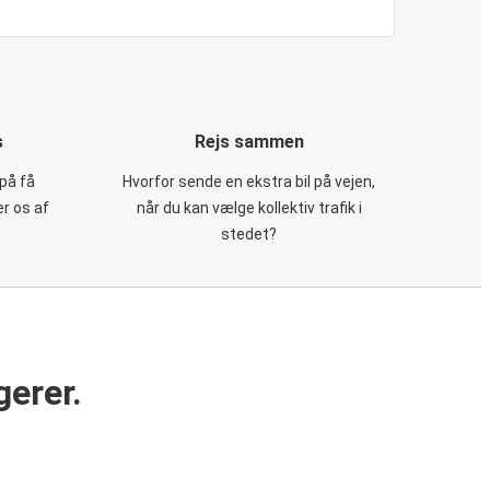
s
Rejs sammen
på få
Hvorfor sende en ekstra bil på vejen,
er os af
når du kan vælge kollektiv trafik i
stedet?
gerer.