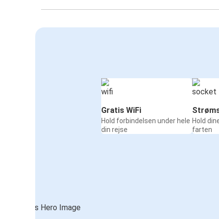
Gratis WiFi
Strøms
Hold forbindelsen under hele
Hold din
din rejse
farten