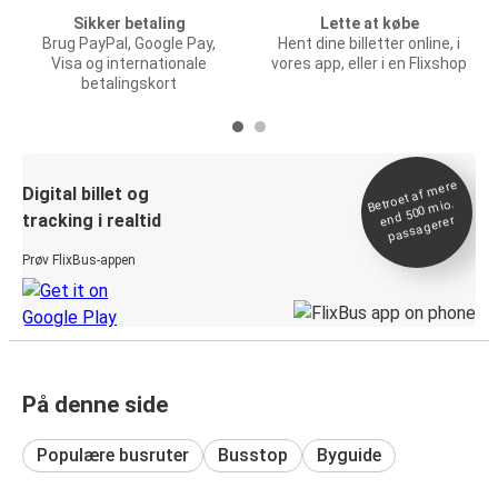
Sikker betaling
Lette at købe
Brug PayPal, Google Pay,
Hent dine billetter online, i
Visa og internationale
vores app, eller i en Flixshop
betalingskort
Betroet af
mere
end 500
Digital billet og
mio.
tracking i realtid
passagerer
Prøv FlixBus-appen
På denne side
Populære busruter
Busstop
Byguide