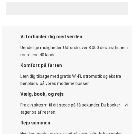
Vi forbinder dig med verden
Uendelige muligheder. Udforsk over 8.000 destinationer i
mere end 40 lande.
Komfort på farten
Læn dig tilbage med gratis Wi-Fi, strømstik og ekstra
benplads. på vores moderne busser.
Vælg, book, og rejs
Fra din skærm til dit sæde på få sekunder. Du booker – vi
tager os af resten.
Rejs sammen
Hvorfor sende en ekstra bil på vejen, når du kan vælge