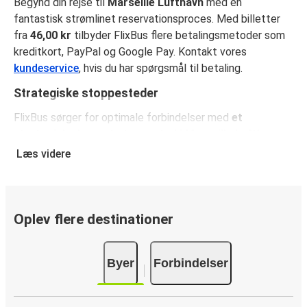
Begynd din rejse til
Marseille Lufthavn
med en
fantastisk strømlinet reservationsproces. Med billetter
fra
46,00 kr
tilbyder FlixBus flere betalingsmetoder som
kreditkort, PayPal og Google Pay. Kontakt vores
kundeservice
, hvis du har spørgsmål til betaling.
Strategiske stoppesteder
FlixBus sørger for optimale forbindelser med
et
strategisk placeret stoppested i Marseille Lufthavn;
Marseille Lufthavn (busterminal)
. Marseille Lufthavn er
Læs videre
tilgængelig fra
flere afgangsbyer
, der sørger for, at du
ankommer til Marseille Lufthavn i god tid før din flyrejse.
Tracking i realtid
Oplev flere destinationer
Hold dig opdateret med vores
bustracker
i realtid, og tjek
status for din bus fra eller til Marseille Lufthavn på få
Byer
Forbindelser
sekunder.
Planlæg din transport fra eller til Marseille