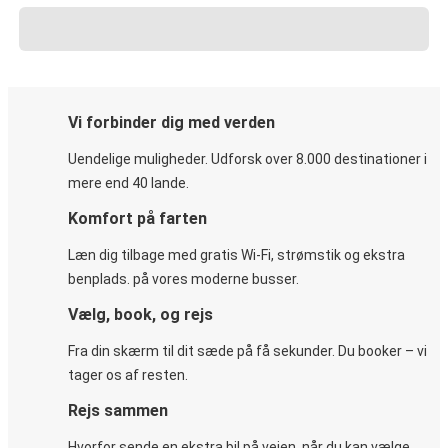
Vi forbinder dig med verden
Uendelige muligheder. Udforsk over 8.000 destinationer i
mere end 40 lande.
Komfort på farten
Læn dig tilbage med gratis Wi-Fi, strømstik og ekstra
benplads. på vores moderne busser.
Vælg, book, og rejs
Fra din skærm til dit sæde på få sekunder. Du booker – vi
tager os af resten.
Rejs sammen
Hvorfor sende en ekstra bil på vejen, når du kan vælge