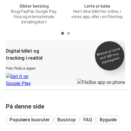
Sikker betaling
Lette at købe
Brug PayPal, Google Pay,
Hent dine billetter online, i
Visa og internationale
vores app, eller i en Flixshop
betalingskort
Betroet af
mere
end 500
Digital billet og
mio.
tracking i realtid
passagerer
Prøv FlixBus-appen
På denne side
Populære busruter
Busstop
FAQ
Byguide