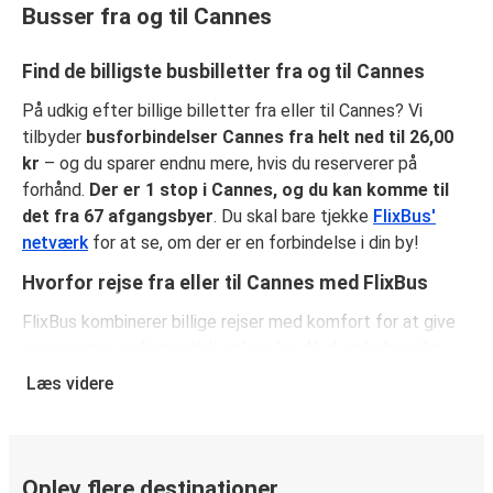
Busser fra og til Cannes
Find de billigste busbilletter fra og til Cannes
På udkig efter billige billetter fra eller til Cannes? Vi
tilbyder
busforbindelser Cannes fra helt ned til 26,00
kr
– og du sparer endnu mere, hvis du reserverer på
forhånd.
Der er 1 stop i Cannes, og du kan komme til
det fra 67 afgangsbyer
. Du skal bare tjekke
FlixBus'
netværk
for at se, om der er en forbindelse i din by!
Hvorfor rejse fra eller til Cannes med FlixBus
FlixBus kombinerer billige rejser med komfort for at give
passagerne en fantastisk oplevelse. Nyd en behagelig
rejse fra eller til Cannes med vores faciliteter ombord,
Læs videre
såsom gratis Wi-Fi og stikkontakter. Vælg dit
favoritsæde, når du reserverer, og medbring både et
stykke håndbagage og en indchecket taske.
Oplev flere destinationer