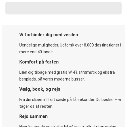
Vi forbinder dig med verden
Uendelige muligheder. Udforsk over 8.000 destinationer i
mere end 40 lande.
Komfort på farten
Læn dig tilbage med gratis Wi-Fi, strømstik og ekstra
benplads. på vores moderne busser.
Vælg, book, og rejs
Fra din skærm til dit sæde på få sekunder. Du booker – vi
tager os af resten.
Rejs sammen
Hvorfor sende en ekstra bil på vejen, når du kan vælge