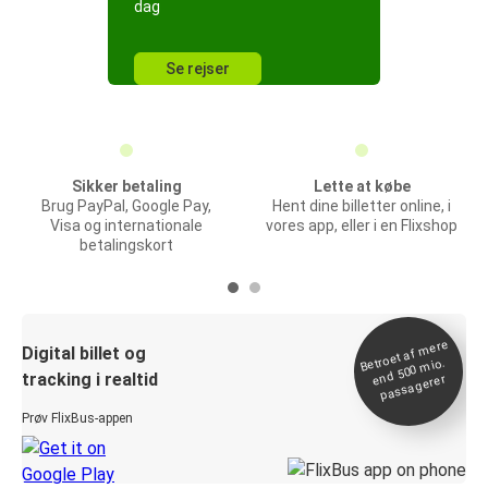
dag
Se rejser
Sikker betaling
Lette at købe
Brug PayPal, Google Pay,
Hent dine billetter online, i
Visa og internationale
vores app, eller i en Flixshop
betalingskort
Betroet af
mere
end 500
Digital billet og
mio.
tracking i realtid
passagerer
Prøv FlixBus-appen