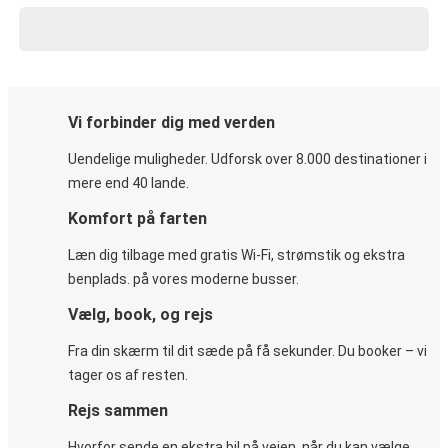
Vi forbinder dig med verden
Uendelige muligheder. Udforsk over 8.000 destinationer i
mere end 40 lande.
Komfort på farten
Læn dig tilbage med gratis Wi-Fi, strømstik og ekstra
benplads. på vores moderne busser.
Vælg, book, og rejs
Fra din skærm til dit sæde på få sekunder. Du booker – vi
tager os af resten.
Rejs sammen
Hvorfor sende en ekstra bil på vejen, når du kan vælge