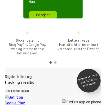
dag
Se rejser
Sikker betaling
Lette at købe
Brug PayPal, Google Pay,
Hent dine billetter online, i
Visa og internationale
vores app, eller i en Flixshop
betalingskort
Betroet af
mere
end 500
Digital billet og
mio.
tracking i realtid
passagerer
Prøv FlixBus-appen