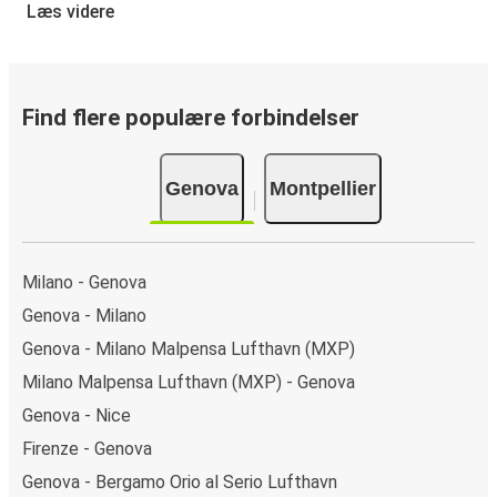
Det er virkelig nemt at reserverer en billet hos FlixBus: på
Læs videre
denne hjemmeside eller i den gratis FlixBus-app kan du
gennemføre din reservation med få klik. Når du køber din
billet fra Genova til Montpellier online, kan du vælge
mellem flere sikre onlinebetalingsmetoder som kreditkort,
Find flere populære forbindelser
Paypal, Google Pay og Apple Pay. Du kan også betale
kontant ombord eller ved et salgssted.
Genova
Montpellier
Milano - Genova
Genova - Milano
Genova - Milano Malpensa Lufthavn (MXP)
Milano Malpensa Lufthavn (MXP) - Genova
Genova - Nice
Firenze - Genova
Genova - Bergamo Orio al Serio Lufthavn