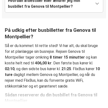
Hvordan afbestiller eller ændrer jeg min
busbillet fra Genova til Montpellier?
På udkig efter busbilletter fra Genova til
Montpellier?
Så er du kommet til rette sted! Vi har alt, du skal bruge
for at planlægge sin busrejse. Rejsen Genova til
Montpellier tager omkring
8 timer 15 minutter
og kan
koste helt ned til
406,00 kr
. Den første bus kører kl.
02:10
, og den sidste bus kører kl.
21:25
. FlixBus kører
10
ture
dagligt mellem Genova og Montpellier, og når du
rejser med FlixBus, kan du forvente gratis WiFi,
stikkontakter og et garanteret sæde.
Sådan reserverer du din busbillet fra Genova til
Montpellier