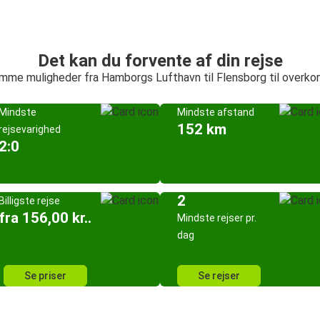
Det kan du forvente af din rejse
mme muligheder fra Hamborgs Lufthavn til Flensborg til overko
Mindste
Mindste afstand
152 km
rejsevarighed
2:0
2
Billigste rejse
fra 156,00 kr..
Mindste rejser pr.
dag
Se priser
Se rejser