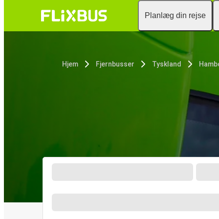
Planlæg din rejse
Hjem
Fjernbusser
Tyskland
Hambo