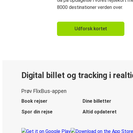
Gå på opdagelse i vores rejsekort 
8000 destinationer verden over.
Udforsk kortet
Digital billet og tracking i realt
Prøv FlixBus-appen
Book rejser
Dine billetter
Spor din rejse
Altid opdateret