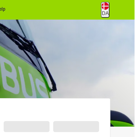
ælp
DA