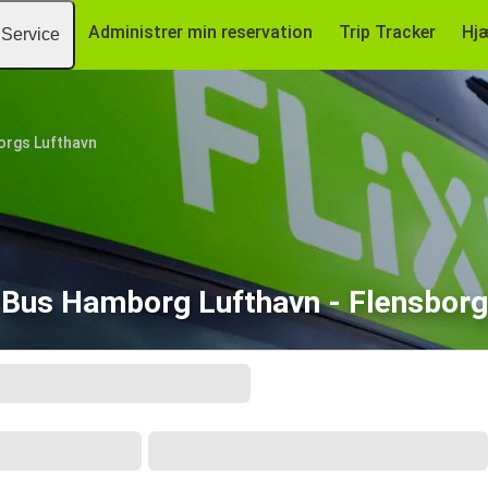
Administrer min reservation
Trip Tracker
Hj
Service
rgs Lufthavn
Bus Hamborg Lufthavn - Flensborg