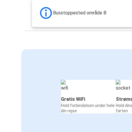
Busstoppested område B
Gratis WiFi
Strøms
Hold forbindelsen under hele
Hold din
din rejse
farten