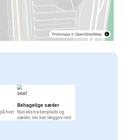
Protomaps
©
OpenStreetMap
Behagelige sæder
 på hver
Nyd ekstra benplads og
sæder, der kan lægges ned