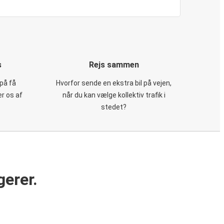
s
Rejs sammen
på få
Hvorfor sende en ekstra bil på vejen,
er os af
når du kan vælge kollektiv trafik i
stedet?
gerer.