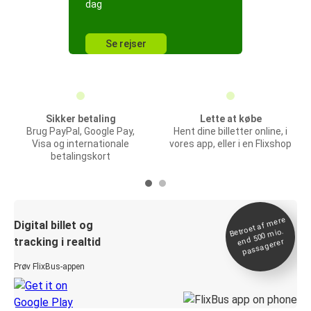
dag
Se rejser
Sikker betaling
Lette at købe
Brug PayPal, Google Pay,
Hent dine billetter online, i
Visa og internationale
vores app, eller i en Flixshop
betalingskort
Betroet af
mere
end 500
Digital billet og
mio.
tracking i realtid
passagerer
Prøv FlixBus-appen