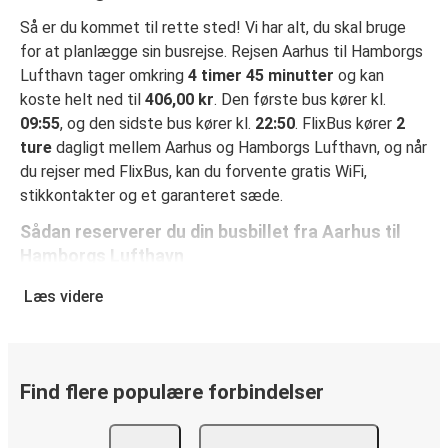
Så er du kommet til rette sted! Vi har alt, du skal bruge
for at planlægge sin busrejse. Rejsen Aarhus til Hamborgs
Lufthavn tager omkring
4 timer 45 minutter
og kan
koste helt ned til
406,00 kr
. Den første bus kører kl.
09:55
, og den sidste bus kører kl.
22:50
. FlixBus kører
2
ture
dagligt mellem Aarhus og Hamborgs Lufthavn, og når
du rejser med FlixBus, kan du forvente gratis WiFi,
stikkontakter og et garanteret sæde.
Sådan reserverer du din busbillet fra Aarhus til
Hamborgs Lufthavn
Det er virkelig nemt at reserverer en billet hos FlixBus: på
Læs videre
denne hjemmeside eller i den gratis FlixBus-app kan du
gennemføre din reservation med få klik. Når du køber din
billet fra Aarhus til Hamborgs Lufthavn online, kan du
vælge mellem flere sikre onlinebetalingsmetoder som
Find flere populære forbindelser
kreditkort, Paypal, Google Pay og Apple Pay. Du kan også
betale kontant ombord eller ved et salgssted.