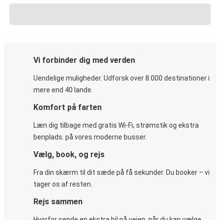
Vi forbinder dig med verden
Uendelige muligheder. Udforsk over 8.000 destinationer i
mere end 40 lande.
Komfort på farten
Læn dig tilbage med gratis Wi-Fi, strømstik og ekstra
benplads. på vores moderne busser.
Vælg, book, og rejs
Fra din skærm til dit sæde på få sekunder. Du booker – vi
tager os af resten.
Rejs sammen
Hvorfor sende en ekstra bil på vejen, når du kan vælge