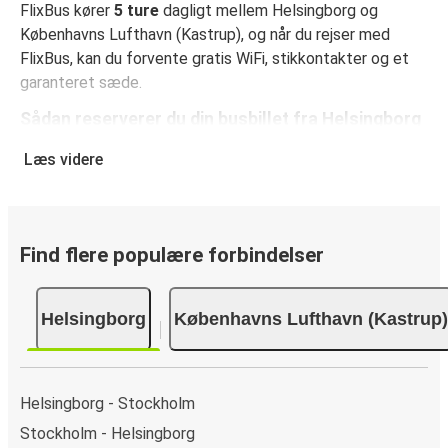
FlixBus kører
5 ture
dagligt mellem Helsingborg og
Københavns Lufthavn (Kastrup), og når du rejser med
FlixBus, kan du forvente gratis WiFi, stikkontakter og et
garanteret sæde.
Sådan reserverer du din busbillet fra Helsingborg
til Københavns Lufthavn (Kastrup)
Læs videre
Det er virkelig nemt at reserverer en billet hos FlixBus: på
denne hjemmeside eller i den gratis FlixBus-app kan du
gennemføre din reservation med få klik. Når du køber din
billet fra Helsingborg til Københavns Lufthavn (Kastrup)
Find flere populære forbindelser
online, kan du vælge mellem flere sikre
onlinebetalingsmetoder som kreditkort, Paypal, Google
Helsingborg
Københavns Lufthavn (Kastrup)
Pay og Apple Pay. Du kan også betale kontant ombord
eller ved et salgssted.
Helsingborg - Stockholm
Stockholm - Helsingborg