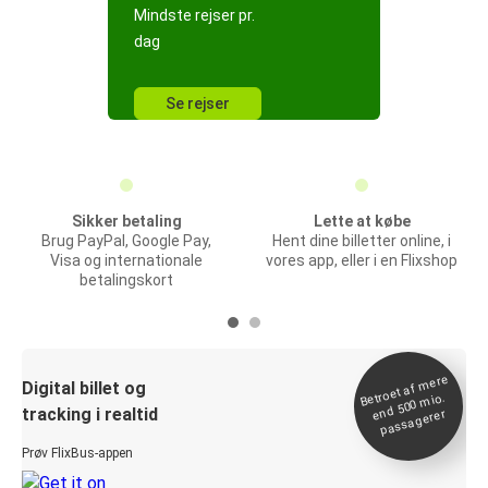
Mindste rejser pr.
dag
Se rejser
Sikker betaling
Lette at købe
Brug PayPal, Google Pay,
Hent dine billetter online, i
Visa og internationale
vores app, eller i en Flixshop
betalingskort
Betroet af
mere
end 500
Digital billet og
mio.
tracking i realtid
passagerer
Prøv FlixBus-appen