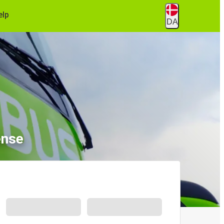
ælp
DA
ense