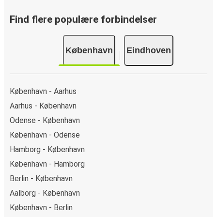
billet fra København til Eindhoven online, kan du vælge
mellem flere sikre onlinebetalingsmetoder som kreditkort,
Find flere populære forbindelser
Paypal, Google Pay og Apple Pay. Du kan også betale
kontant ombord eller ved et salgssted.
København
Eindhoven
København - Aarhus
Aarhus - København
Odense - København
København - Odense
Hamborg - København
København - Hamborg
Berlin - København
Aalborg - København
København - Berlin