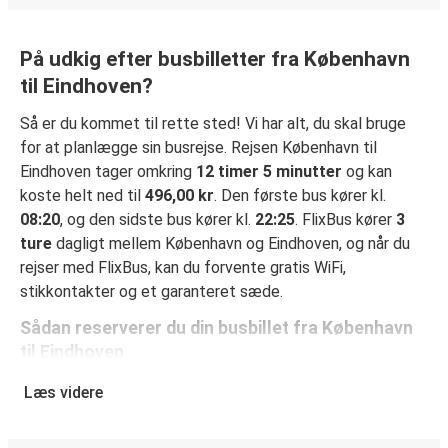
På udkig efter busbilletter fra København
til Eindhoven?
Så er du kommet til rette sted! Vi har alt, du skal bruge
for at planlægge sin busrejse. Rejsen København til
Eindhoven tager omkring
12 timer 5 minutter
og kan
koste helt ned til
496,00 kr
. Den første bus kører kl.
08:20
, og den sidste bus kører kl.
22:25
. FlixBus kører
3
ture
dagligt mellem København og Eindhoven, og når du
rejser med FlixBus, kan du forvente gratis WiFi,
stikkontakter og et garanteret sæde.
Sådan reserverer du din busbillet fra København
til Eindhoven
Det er virkelig nemt at reserverer en billet hos FlixBus: på
Læs videre
denne hjemmeside eller i den gratis FlixBus-app kan du
gennemføre din reservation med få klik. Når du køber din