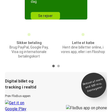
dag
Se rejser
Sikker betaling
Lette at købe
Brug PayPal, Google Pay,
Hent dine billetter online, i
Visa og internationale
vores app, eller i en Flixshop
betalingskort
Betroet af
mere
end 500
Digital billet og
mio.
tracking i realtid
passagerer
Prøv FlixBus-appen