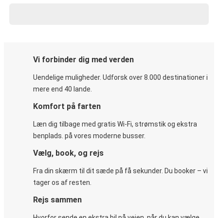
Vi forbinder dig med verden
Uendelige muligheder. Udforsk over 8.000 destinationer i
mere end 40 lande.
Komfort på farten
Læn dig tilbage med gratis Wi-Fi, strømstik og ekstra
benplads. på vores moderne busser.
Vælg, book, og rejs
Fra din skærm til dit sæde på få sekunder. Du booker – vi
tager os af resten.
Rejs sammen
Hvorfor sende en ekstra bil på vejen, når du kan vælge