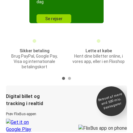
dag
Se rejser
Sikker betaling
Lette at købe
Brug PayPal, Google Pay,
Hent dine billetter online, i
Visa og internationale
vores app, eller i en Flixshop
betalingskort
Betroet af
mere
end 500
Digital billet og
mio.
tracking i realtid
passagerer
Prøv FlixBus-appen