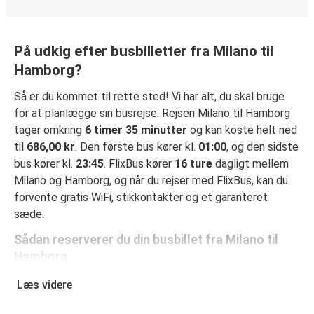
På udkig efter busbilletter fra Milano til
Hamborg?
Så er du kommet til rette sted! Vi har alt, du skal bruge
for at planlægge sin busrejse. Rejsen Milano til Hamborg
tager omkring
6 timer 35 minutter
og kan koste helt ned
til
686,00 kr
. Den første bus kører kl.
01:00
, og den sidste
bus kører kl.
23:45
. FlixBus kører
16 ture
dagligt mellem
Milano og Hamborg, og når du rejser med FlixBus, kan du
forvente gratis WiFi, stikkontakter og et garanteret
sæde.
Sådan reserverer du din busbillet fra Milano til
Hamborg
Det er virkelig nemt at reserverer en billet hos FlixBus: på
Læs videre
denne hjemmeside eller i den gratis FlixBus-app kan du