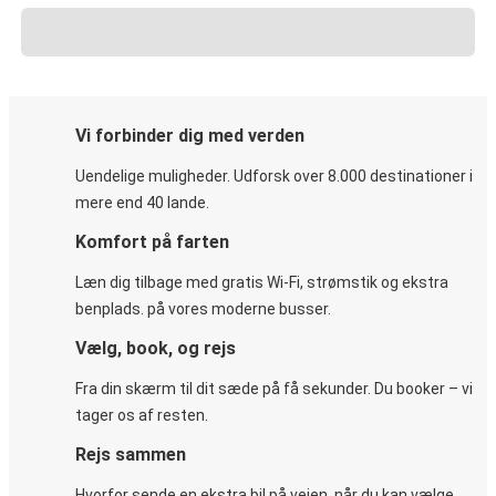
Vi forbinder dig med verden
Uendelige muligheder. Udforsk over 8.000 destinationer i
mere end 40 lande.
Komfort på farten
Læn dig tilbage med gratis Wi-Fi, strømstik og ekstra
benplads. på vores moderne busser.
Vælg, book, og rejs
Fra din skærm til dit sæde på få sekunder. Du booker – vi
tager os af resten.
Rejs sammen
Hvorfor sende en ekstra bil på vejen, når du kan vælge