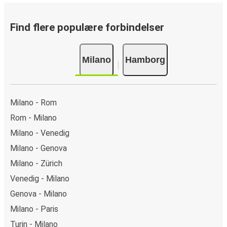
gennemføre din reservation med få klik. Når du køber din
billet fra Milano til Hamborg online, kan du vælge mellem
flere sikre onlinebetalingsmetoder som kreditkort, Paypal,
Find flere populære forbindelser
Google Pay og Apple Pay. Du kan også betale kontant
ombord eller ved et salgssted.
Milano
Hamborg
Milano - Rom
Rom - Milano
Milano - Venedig
Milano - Genova
Milano - Zürich
Venedig - Milano
Genova - Milano
Milano - Paris
Turin - Milano