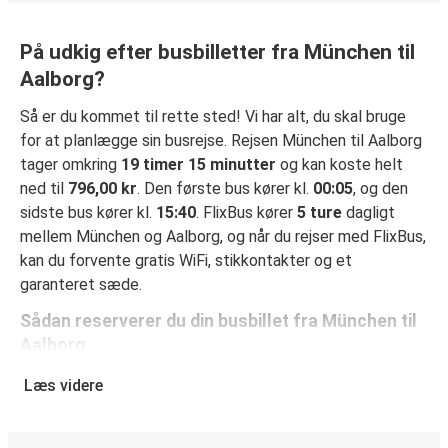
På udkig efter busbilletter fra München til
Aalborg?
Så er du kommet til rette sted! Vi har alt, du skal bruge
for at planlægge sin busrejse. Rejsen München til Aalborg
tager omkring
19 timer 15 minutter
og kan koste helt
ned til
796,00 kr
. Den første bus kører kl.
00:05
, og den
sidste bus kører kl.
15:40
. FlixBus kører
5 ture
dagligt
mellem München og Aalborg, og når du rejser med FlixBus,
kan du forvente gratis WiFi, stikkontakter og et
garanteret sæde.
Sådan reserverer du din busbillet fra München til
Aalborg
Det er virkelig nemt at reserverer en billet hos FlixBus: på
Læs videre
denne hjemmeside eller i den gratis FlixBus-app kan du
gennemføre din reservation med få klik. Når du køber din