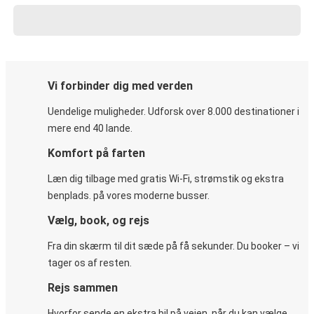
Vi forbinder dig med verden
Uendelige muligheder. Udforsk over 8.000 destinationer i
mere end 40 lande.
Komfort på farten
Læn dig tilbage med gratis Wi-Fi, strømstik og ekstra
benplads. på vores moderne busser.
Vælg, book, og rejs
Fra din skærm til dit sæde på få sekunder. Du booker – vi
tager os af resten.
Rejs sammen
Hvorfor sende en ekstra bil på vejen, når du kan vælge