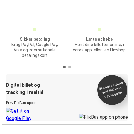
Sikker betaling
Lette at købe
Brug PayPal, Google Pay,
Hent dine billetter online, i
Visa og internationale
vores app, eller i en Flixshop
betalingskort
Betroet af
mere
end 500
Digital billet og
mio.
tracking i realtid
passagerer
Prøv FlixBus-appen