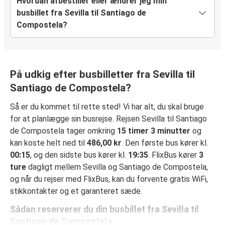
Hvordan afbestiller eller ændrer jeg min
busbillet fra Sevilla til Santiago de
Compostela?
På udkig efter busbilletter fra Sevilla til
Santiago de Compostela?
Så er du kommet til rette sted! Vi har alt, du skal bruge
for at planlægge sin busrejse. Rejsen Sevilla til Santiago
de Compostela tager omkring
15 timer 3 minutter
og
kan koste helt ned til
486,00 kr
. Den første bus kører kl.
00:15
, og den sidste bus kører kl.
19:35
. FlixBus kører
3
ture
dagligt mellem Sevilla og Santiago de Compostela,
og når du rejser med FlixBus, kan du forvente gratis WiFi,
stikkontakter og et garanteret sæde.
Sådan reserverer du din busbillet fra Sevilla til
Santiago de Compostela