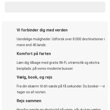
Vi forbinder dig med verden
Uendelige muligheder. Udforsk over 8.000 destinationer i
mere end 40 lande.
Komfort på farten
Læn dig tilbage med gratis Wi-Fi, strømstik og ekstra
benplads. på vores moderne busser.
Vælg, book, og rejs
Fra din skærm til dit sæde på få sekunder. Du booker – vi
tager os af resten.
Rejs sammen
Hvorfor sende en ekstra bil på vejen, når du kan vælge