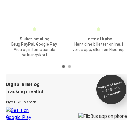
Sikker betaling
Lette at købe
Brug PayPal, Google Pay,
Hent dine billetter online, i
Visa og internationale
vores app, eller i en Flixshop
betalingskort
Betroet af
mere
end 500
Digital billet og
mio.
tracking i realtid
passagerer
Prøv FlixBus-appen