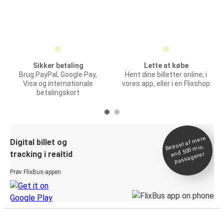
Sikker betaling
Lette at købe
Brug PayPal, Google Pay,
Hent dine billetter online, i
Visa og internationale
vores app, eller i en Flixshop
betalingskort
Betroet af
mere
end 500
Digital billet og
mio.
tracking i realtid
passagerer
Prøv FlixBus-appen