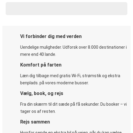
Vi forbinder dig med verden
Uendelige muligheder. Udforsk over 8.000 destinationer i
mere end 40 lande.
Komfort på farten
Læn dig tilbage med gratis Wi-Fi, strømstik og ekstra
benplads. på vores moderne busser.
Vælg, book, og rejs
Fra din skærm til dit sæde på få sekunder. Du booker – vi
tager os af resten.
Rejs sammen
Hvorfor sende en ekstra bil på vejen, når du kan vælge