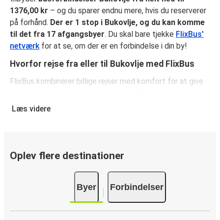
1376,00 kr
– og du sparer endnu mere, hvis du reserverer
på forhånd.
Der er 1 stop i Bukovlje, og du kan komme
til det fra 17 afgangsbyer
. Du skal bare tjekke
FlixBus'
netværk
for at se, om der er en forbindelse i din by!
Hvorfor rejse fra eller til Bukovlje med FlixBus
FlixBus kombinerer billige rejser med komfort for at give
passagerne en fantastisk oplevelse. Nyd en behagelig
rejse fra eller til Bukovlje med vores faciliteter ombord,
Læs videre
såsom gratis Wi-Fi og stikkontakter. Vælg dit
favoritsæde, når du reserverer, og medbring både et
stykke håndbagage og en indchecket taske.
Oplev flere destinationer
Sådan reserverer du din busbillet fra eller til
Bukovlje
Byer
Forbindelser
Sådan reserverer du nemt en billet hos FlixBus: på denne
hjemmeside eller i den gratis FlixBus-app kan du
gennemføre din reservation med få klik. Når du køber din