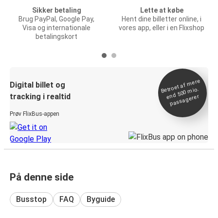
Sikker betaling
Lette at købe
Brug PayPal, Google Pay,
Hent dine billetter online, i
Visa og internationale
vores app, eller i en Flixshop
betalingskort
Betroet af
mere
end 500
Digital billet og
mio.
tracking i realtid
passagerer
Prøv FlixBus-appen
På denne side
Busstop
FAQ
Byguide