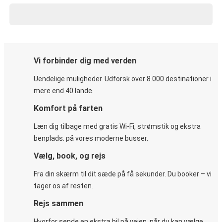
Vi forbinder dig med verden
Uendelige muligheder. Udforsk over 8.000 destinationer i
mere end 40 lande.
Komfort på farten
Læn dig tilbage med gratis Wi-Fi, strømstik og ekstra
benplads. på vores moderne busser.
Vælg, book, og rejs
Fra din skærm til dit sæde på få sekunder. Du booker – vi
tager os af resten.
Rejs sammen
Hvorfor sende en ekstra bil på vejen, når du kan vælge