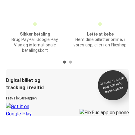
Sikker betaling
Lette at købe
Brug PayPal, Google Pay,
Hent dine billetter online, i
Visa og internationale
vores app, eller i en Flixshop
betalingskort
Betroet af
mere
end 500
Digital billet og
mio.
tracking i realtid
passagerer
Prøv FlixBus-appen