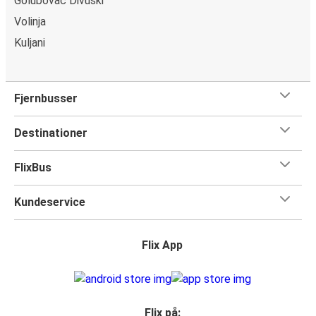
Golubovac Divuški
Volinja
Kuljani
Fjernbusser
Destinationer
FlixBus
Kundeservice
Flix App
Flix på: