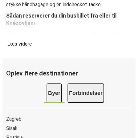
stykke håndbagage og en indchecket taske.
Sådan reserverer du din busbillet fra eller til
Knezovljani
Sådan reserverer du nemt en billet hos FlixBus: på denne
hjemmeside eller i den gratis FlixBus-app kan du
Læs videre
gennemføre din reservation med få klik. Når du køber din
billet fra eller til Knezovljani online, kan du vælge mellem
flere sikre onlinebetalingsmetoder som kreditkort, Paypal,
Google Pay og Apple Pay. Du kan også betale kontant
Oplev flere destinationer
ombord eller ved et salgssted.
Byer
Forbindelser
Zagreb
Sisak
Petrinja