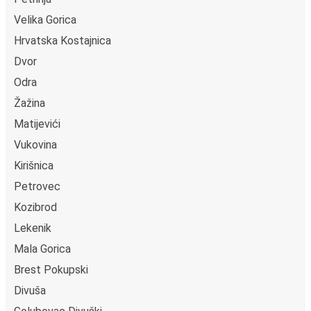
Velika Gorica
Hrvatska Kostajnica
Dvor
Odra
Žažina
Matijevići
Vukovina
Kirišnica
Petrovec
Kozibrod
Lekenik
Mala Gorica
Brest Pokupski
Divuša