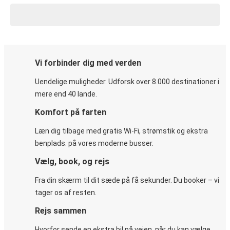
Vi forbinder dig med verden
Uendelige muligheder. Udforsk over 8.000 destinationer i
mere end 40 lande.
Komfort på farten
Læn dig tilbage med gratis Wi-Fi, strømstik og ekstra
benplads. på vores moderne busser.
Vælg, book, og rejs
Fra din skærm til dit sæde på få sekunder. Du booker – vi
tager os af resten.
Rejs sammen
Hvorfor sende en ekstra bil på vejen, når du kan vælge