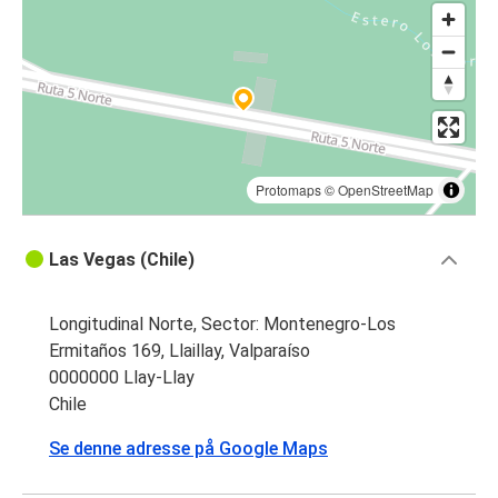
Protomaps
©
OpenStreetMap
Las Vegas (Chile)
Longitudinal Norte, Sector: Montenegro-Los
Ermitaños 169, Llaillay, Valparaíso
0000000 Llay-Llay
Chile
Se denne adresse på Google Maps