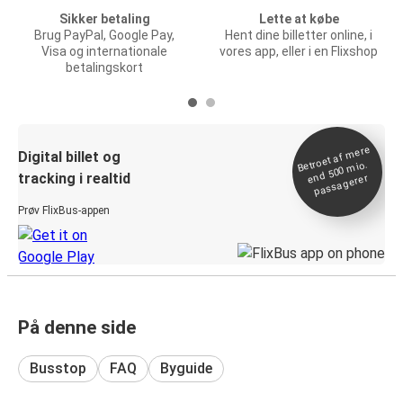
Sikker betaling
Lette at købe
Brug PayPal, Google Pay,
Hent dine billetter online, i
Visa og internationale
vores app, eller i en Flixshop
betalingskort
Betroet af
mere
end 500
Digital billet og
mio.
tracking i realtid
passagerer
Prøv FlixBus-appen
På denne side
Busstop
FAQ
Byguide