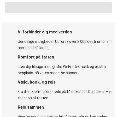
Vi forbinder dig med verden
Uendelige muligheder. Udforsk over 8.000 destinationer i
mere end 40 lande.
Komfort på farten
Læn dig tilbage med gratis Wi-Fi, strømstik og ekstra
benplads. på vores moderne busser.
Vælg, book, og rejs
Fra din skærm til dit sæde på få sekunder. Du booker – vi
tager os af resten.
Rejs sammen
Hvorfor sende en ekstra bil på vejen, når du kan vælge