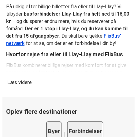
På udkig efter billige billetter fra eller til Llay-Llay? Vi
tilbyder
busforbindelser Llay-Llay fra helt ned til 16,00
kr
– og du sparer endnu mere, hvis du reserverer på
forhånd.
Der er 1 stop i Llay-Llay, og du kan komme til
det fra 15 afgangsbyer
. Du skal bare tjekke
FlixBus'
netværk
for at se, om der er en forbindelse i din by!
Hvorfor rejse fra eller til Llay-Llay med FlixBus
FlixBus kombinerer billige rejser med komfort for at give
passagerne en fantastisk oplevelse. Nyd en behagelig
rejse fra eller til Llay-Llay med vores faciliteter ombord,
Læs videre
såsom gratis Wi-Fi og stikkontakter. Vælg dit
favoritsæde, når du reserverer, og medbring både et
stykke håndbagage og en indchecket taske.
Oplev flere destinationer
Sådan reserverer du din busbillet fra eller til Llay-
Llay
Byer
Forbindelser
Sådan reserverer du nemt en billet hos FlixBus: på denne