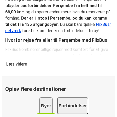
tilbyder
busforbindelser Perşembe fra helt ned til
66,00 kr
– og du sparer endnu mere, hvis du reserverer på
forhånd.
Der er 1 stop i Perşembe, og du kan komme
til det fra 135 afgangsbyer
. Du skal bare tjekke
FlixBus'
netværk
for at se, om der er en forbindelse i din by!
Hvorfor rejse fra eller til Perşembe med FlixBus
FlixBus kombinerer billige rejser med komfort for at give
passagerne en fantastisk oplevelse. Nyd en behagelig
rejse fra eller til Perşembe med vores faciliteter ombord,
Læs videre
såsom gratis Wi-Fi og stikkontakter. Vælg dit
favoritsæde, når du reserverer, og medbring både et
stykke håndbagage og en indchecket taske.
Oplev flere destinationer
Sådan reserverer du din busbillet fra eller til
Perşembe
Byer
Forbindelser
Sådan reserverer du nemt en billet hos FlixBus: på denne
hjemmeside eller i den gratis FlixBus-app kan du