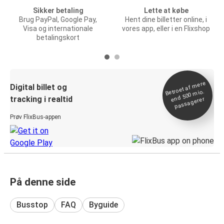
Sikker betaling
Lette at købe
Brug PayPal, Google Pay,
Hent dine billetter online, i
Visa og internationale
vores app, eller i en Flixshop
betalingskort
Betroet af
mere
end 500
Digital billet og
mio.
tracking i realtid
passagerer
Prøv FlixBus-appen
På denne side
Busstop
FAQ
Byguide