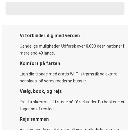
Vi forbinder dig med verden
Uendelige muligheder. Udforsk over 8.000 destinationer i
mere end 40 lande.
Komfort på farten
Læn dig tilbage med gratis Wi-Fi, strømstik og ekstra
benplads. på vores moderne busser.
Vælg, book, og rejs
Fra din skærm til dit sæde på få sekunder. Du booker – vi
tager os af resten.
Rejs sammen
Hvorfor sende en ekstra bil på vejen, når du kan vælge