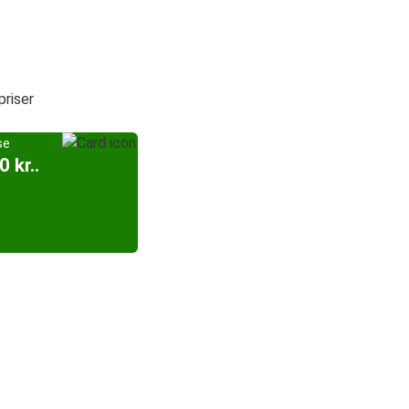
priser
se
0 kr..