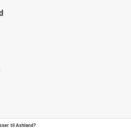
id
sser til Ashland?