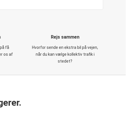
s
Rejs sammen
på få
Hvorfor sende en ekstra bil på vejen,
er os af
når du kan vælge kollektiv trafik i
stedet?
gerer.