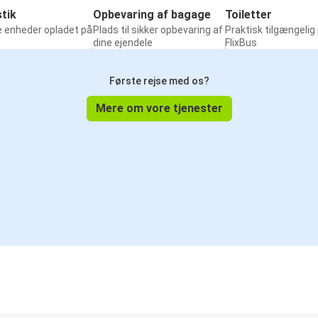
tik
Opbevaring af bagage
Toiletter
e enheder opladet på
Plads til sikker opbevaring af
Praktisk tilgængelig
dine ejendele
FlixBus
Første rejse med os?
Mere om vore tjenester