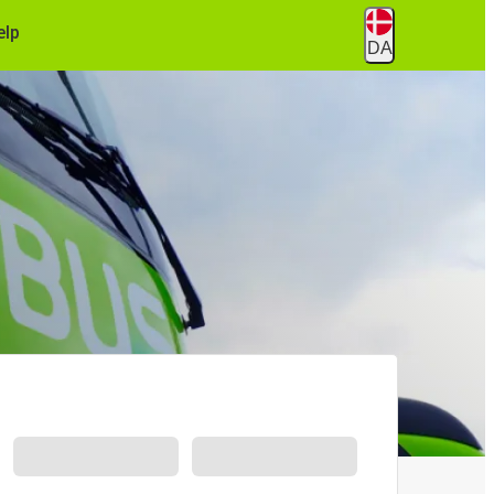
ælp
DA