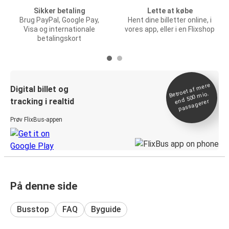
Sikker betaling
Lette at købe
Brug PayPal, Google Pay,
Hent dine billetter online, i
Visa og internationale
vores app, eller i en Flixshop
betalingskort
Betroet af
mere
end 500
Digital billet og
mio.
tracking i realtid
passagerer
Prøv FlixBus-appen
På denne side
Busstop
FAQ
Byguide