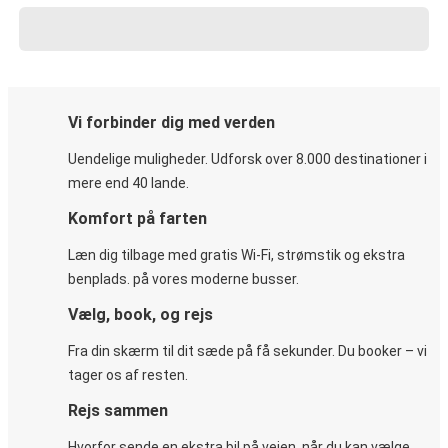
Vi forbinder dig med verden
Uendelige muligheder. Udforsk over 8.000 destinationer i
mere end 40 lande.
Komfort på farten
Læn dig tilbage med gratis Wi-Fi, strømstik og ekstra
benplads. på vores moderne busser.
Vælg, book, og rejs
Fra din skærm til dit sæde på få sekunder. Du booker – vi
tager os af resten.
Rejs sammen
Hvorfor sende en ekstra bil på vejen, når du kan vælge