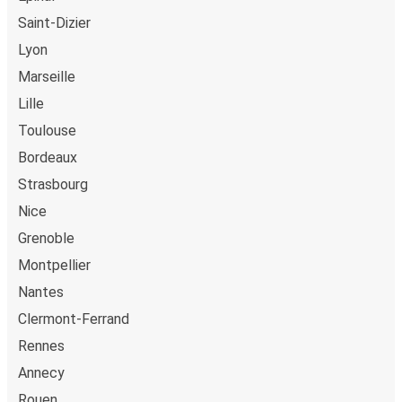
kreditkort, Paypal, Google Pay og Apple Pay. Du kan også
Saint-Dizier
betale kontant ombord eller ved et salgssted.
Lyon
Marseille
Lille
Toulouse
Bordeaux
Strasbourg
Nice
Grenoble
Montpellier
Nantes
Clermont-Ferrand
Rennes
Annecy
Rouen