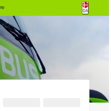
ælp
DA