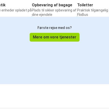
tik
Opbevaring af bagage
Toiletter
e enheder opladet på
Plads til sikker opbevaring af
Praktisk tilgængelig
dine ejendele
FlixBus
Første rejse med os?
Mere om vore tjenester