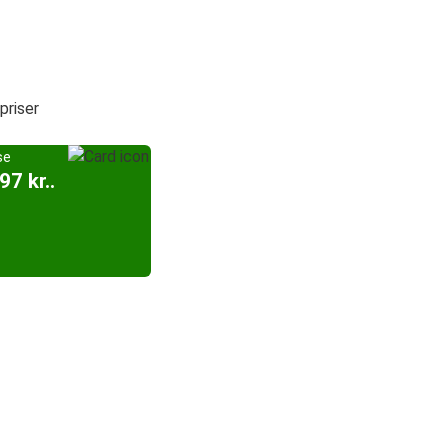
priser
se
97 kr..