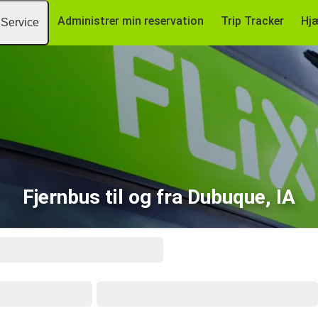
Administrer min reservation
Trip Tracker
Hj
Service
Fjernbus til og fra Dubuque, IA