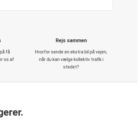
s
Rejs sammen
på få
Hvorfor sende en ekstra bil på vejen,
er os af
når du kan vælge kollektiv trafik i
stedet?
gerer.