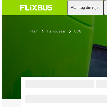
Planlæg din rejse
Hjem
Fjernbusser
USA