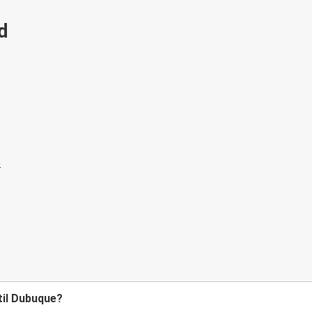
id
til Dubuque?