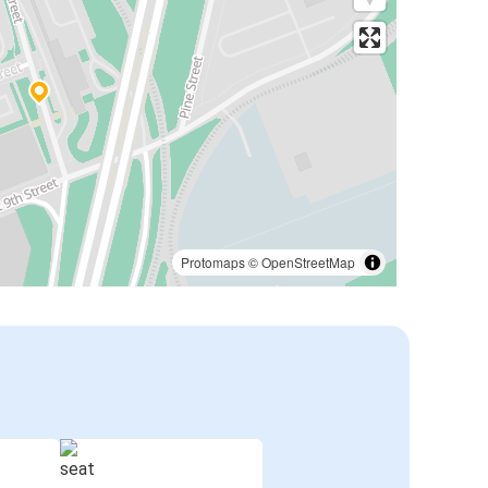
Protomaps
©
OpenStreetMap