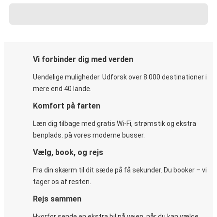
Vi forbinder dig med verden
Uendelige muligheder. Udforsk over 8.000 destinationer i
mere end 40 lande.
Komfort på farten
Læn dig tilbage med gratis Wi-Fi, strømstik og ekstra
benplads. på vores moderne busser.
Vælg, book, og rejs
Fra din skærm til dit sæde på få sekunder. Du booker – vi
tager os af resten.
Rejs sammen
Hvorfor sende en ekstra bil på vejen, når du kan vælge