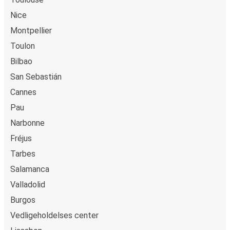
ombord eller ved et salgssted.
Nice
Montpellier
Toulon
Bilbao
San Sebastián
Cannes
Pau
Narbonne
Fréjus
Tarbes
Salamanca
Valladolid
Burgos
Vedligeholdelses center