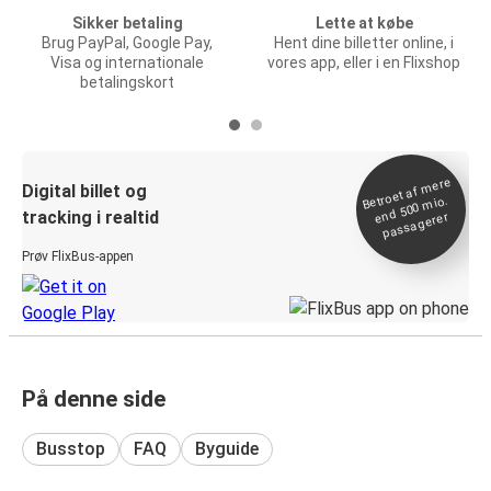
Sikker betaling
Lette at købe
Brug PayPal, Google Pay,
Hent dine billetter online, i
Visa og internationale
vores app, eller i en Flixshop
betalingskort
Betroet af
mere
end 500
Digital billet og
mio.
tracking i realtid
passagerer
Prøv FlixBus-appen
På denne side
Busstop
FAQ
Byguide