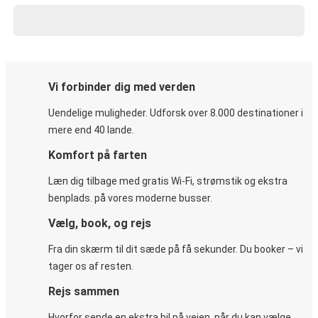
Vi forbinder dig med verden
Uendelige muligheder. Udforsk over 8.000 destinationer i
mere end 40 lande.
Komfort på farten
Læn dig tilbage med gratis Wi-Fi, strømstik og ekstra
benplads. på vores moderne busser.
Vælg, book, og rejs
Fra din skærm til dit sæde på få sekunder. Du booker – vi
tager os af resten.
Rejs sammen
Hvorfor sende en ekstra bil på vejen, når du kan vælge