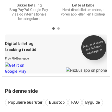
Sikker betaling
Lette at købe
Brug PayPal, Google Pay,
Hent dine billetter online, i
Visa og internationale
vores app, eller i en Flixshop
betalingskort
Betroet af
mere
end 500
Digital billet og
mio.
tracking i realtid
passagerer
Prøv FlixBus-appen
På denne side
Populære busruter
Busstop
FAQ
Byguide