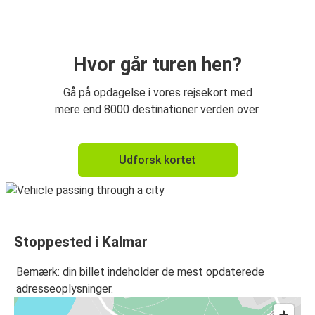
Nyköping
Nyköping
Kalmar
Hvor går turen hen?
Kalmar
Gå på opdagelse i vores rejsekort med
Västervik
mere end 8000 destinationer verden over.
Västervik
Udforsk kortet
Kalmar
Stoppested i Kalmar
Bemærk: din billet indeholder de mest opdaterede
adresseoplysninger.