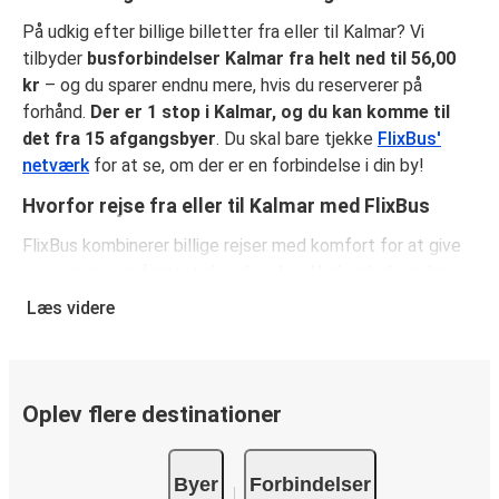
På udkig efter billige billetter fra eller til Kalmar? Vi
tilbyder
busforbindelser Kalmar fra helt ned til 56,00
kr
– og du sparer endnu mere, hvis du reserverer på
forhånd.
Der er 1 stop i Kalmar, og du kan komme til
det fra 15 afgangsbyer
. Du skal bare tjekke
FlixBus'
netværk
for at se, om der er en forbindelse i din by!
Hvorfor rejse fra eller til Kalmar med FlixBus
FlixBus kombinerer billige rejser med komfort for at give
passagerne en fantastisk oplevelse. Nyd en behagelig
rejse fra eller til Kalmar med vores faciliteter ombord,
Læs videre
såsom gratis Wi-Fi og stikkontakter. Vælg dit
favoritsæde, når du reserverer, og medbring både et
stykke håndbagage og en indchecket taske.
Oplev flere destinationer
Sådan reserverer du din busbillet fra eller til
Kalmar
Byer
Forbindelser
Sådan reserverer du nemt en billet hos FlixBus: på denne