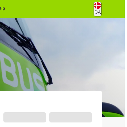
ælp
DA