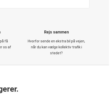
s
Rejs sammen
på få
Hvorfor sende en ekstra bil på vejen,
er os af
når du kan vælge kollektiv trafik i
stedet?
gerer.