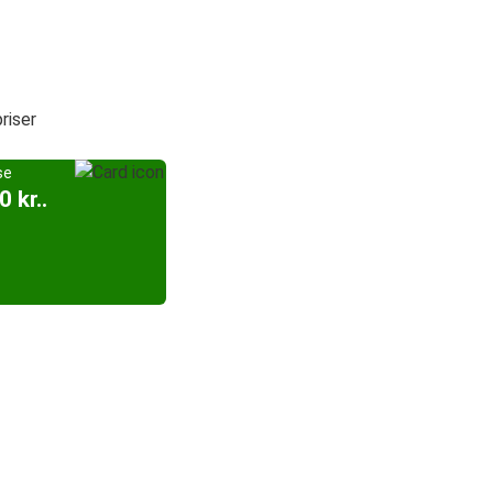
riser
se
0 kr..