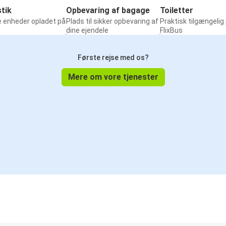
tik
Opbevaring af bagage
Toiletter
e enheder opladet på
Plads til sikker opbevaring af
Praktisk tilgængelig
dine ejendele
FlixBus
Første rejse med os?
Mere om vore tjenester