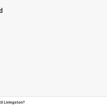
id
il Livingston?