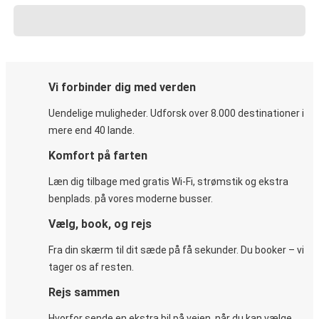
Vi forbinder dig med verden
Uendelige muligheder. Udforsk over 8.000 destinationer i
mere end 40 lande.
Komfort på farten
Læn dig tilbage med gratis Wi-Fi, strømstik og ekstra
benplads. på vores moderne busser.
Vælg, book, og rejs
Fra din skærm til dit sæde på få sekunder. Du booker – vi
tager os af resten.
Rejs sammen
Hvorfor sende en ekstra bil på vejen, når du kan vælge