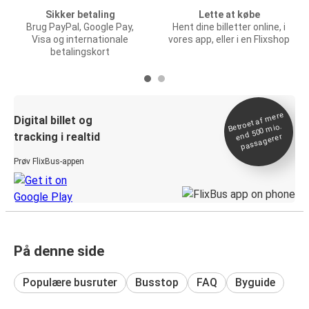
Sikker betaling
Lette at købe
Brug PayPal, Google Pay,
Hent dine billetter online, i
Visa og internationale
vores app, eller i en Flixshop
betalingskort
Betroet af
mere
end 500
Digital billet og
mio.
tracking i realtid
passagerer
Prøv FlixBus-appen
På denne side
Populære busruter
Busstop
FAQ
Byguide