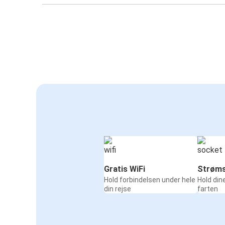
Gratis WiFi
Strøms
Hold forbindelsen under hele
Hold din
din rejse
farten