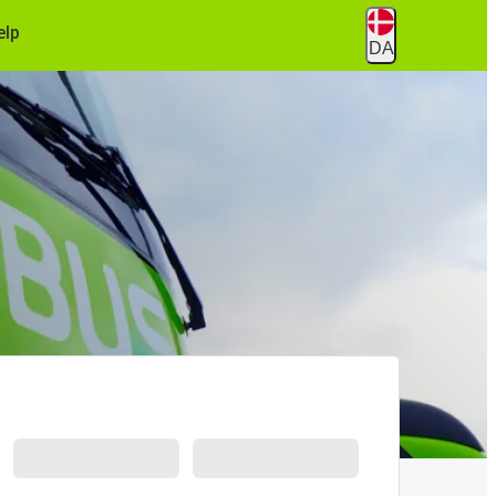
ælp
DA