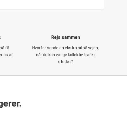
s
Rejs sammen
på få
Hvorfor sende en ekstra bil på vejen,
er os af
når du kan vælge kollektiv trafik i
stedet?
gerer.