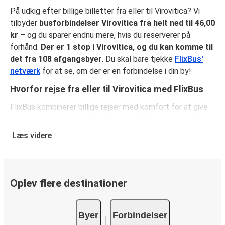
På udkig efter billige billetter fra eller til Virovitica? Vi
tilbyder
busforbindelser Virovitica fra helt ned til 46,00
kr
– og du sparer endnu mere, hvis du reserverer på
forhånd.
Der er 1 stop i Virovitica, og du kan komme til
det fra 108 afgangsbyer
. Du skal bare tjekke
FlixBus'
netværk
for at se, om der er en forbindelse i din by!
Hvorfor rejse fra eller til Virovitica med FlixBus
FlixBus kombinerer billige rejser med komfort for at give
passagerne en fantastisk oplevelse. Nyd en behagelig
rejse fra eller til Virovitica med vores faciliteter ombord,
Læs videre
såsom gratis Wi-Fi og stikkontakter. Vælg dit
favoritsæde, når du reserverer, og medbring både et
stykke håndbagage og en indchecket taske.
Oplev flere destinationer
Sådan reserverer du din busbillet fra eller til
Virovitica
Byer
Forbindelser
Sådan reserverer du nemt en billet hos FlixBus: på denne