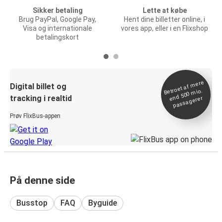
Sikker betaling
Lette at købe
Brug PayPal, Google Pay,
Hent dine billetter online, i
Visa og internationale
vores app, eller i en Flixshop
betalingskort
Betroet af
mere
end 500
Digital billet og
mio.
tracking i realtid
passagerer
Prøv FlixBus-appen
På denne side
Busstop
FAQ
Byguide