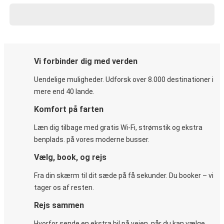
Vi forbinder dig med verden
Uendelige muligheder. Udforsk over 8.000 destinationer i
mere end 40 lande.
Komfort på farten
Læn dig tilbage med gratis Wi-Fi, strømstik og ekstra
benplads. på vores moderne busser.
Vælg, book, og rejs
Fra din skærm til dit sæde på få sekunder. Du booker – vi
tager os af resten.
Rejs sammen
Hvorfor sende en ekstra bil på vejen, når du kan vælge