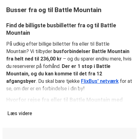
Busser fra og til Battle Mountain
Find de billigste busbilletter fra og til Battle
Mountain
På udkig efter billige billetter fra eller til Battle
Mountain? Vi tilbyder
busforbindelser Battle Mountain
fra helt ned til 236,00 kr
– og du sparer endnu mere, hvis
du reserverer på forhånd.
Der er 1 stop i Battle
Mountain, og du kan komme til det fra 12
afgangsbyer
. Du skal bare tjekke
FlixBus' netværk
for at
se, om der er en forbindelse i din by!
Hvorfor rejse fra eller til Battle Mountain med
FlixBus
Læs videre
FlixBus kombinerer billige rejser med komfort for at give
passagerne en fantastisk oplevelse. Nyd en behagelig
rejse fra eller til Battle Mountain med vores faciliteter