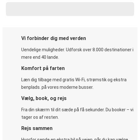
Vi forbinder dig med verden
Uendelige muligheder. Udforsk over 8.000 destinationer i
mere end 40 lande.
Komfort på farten
Læn dig tilbage med gratis Wi-Fi, strømstik og ekstra
benplads. på vores moderne busser.
Vælg, book, og rejs
Fra din skærm til dit sæde på få sekunder. Du booker – vi
tager os af resten.
Rejs sammen
Hvorfor sende en ekstra bil på vejen, når du kan vælge