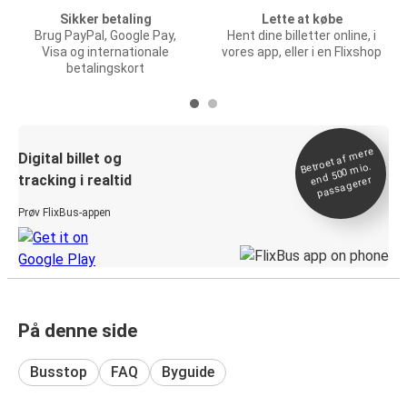
Sikker betaling
Lette at købe
Brug PayPal, Google Pay,
Hent dine billetter online, i
Visa og internationale
vores app, eller i en Flixshop
betalingskort
Betroet af
mere
end 500
Digital billet og
mio.
tracking i realtid
passagerer
Prøv FlixBus-appen
På denne side
Busstop
FAQ
Byguide