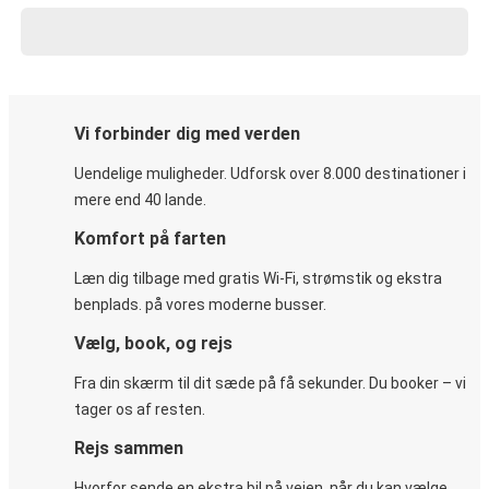
Vi forbinder dig med verden
Uendelige muligheder. Udforsk over 8.000 destinationer i
mere end 40 lande.
Komfort på farten
Læn dig tilbage med gratis Wi-Fi, strømstik og ekstra
benplads. på vores moderne busser.
Vælg, book, og rejs
Fra din skærm til dit sæde på få sekunder. Du booker – vi
tager os af resten.
Rejs sammen
Hvorfor sende en ekstra bil på vejen, når du kan vælge