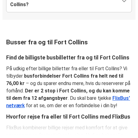
Collins?
Busser fra og til Fort Collins
Find de billigste busbilletter fra og til Fort Collins
På udkig efter billige billetter fra eller til Fort Collins? Vi
tilbyder
busforbindelser Fort Collins fra helt ned til
76,00 kr
– og du sparer endnu mere, hvis du reserverer på
forhånd.
Der er 2 stop i Fort Collins, og du kan komme
til dem fra 12 afgangsbyer
. Du skal bare tjekke
FlixBus'
netværk
for at se, om der er en forbindelse i din by!
Hvorfor rejse fra eller til Fort Collins med FlixBus
FlixBus kombinerer billige rejser med komfort for at give
passagerne en fantastisk oplevelse. Nyd en behagelig