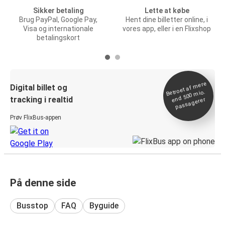
Sikker betaling
Lette at købe
Brug PayPal, Google Pay,
Hent dine billetter online, i
Visa og internationale
vores app, eller i en Flixshop
betalingskort
Betroet af
mere
end 500
Digital billet og
mio.
tracking i realtid
passagerer
Prøv FlixBus-appen
På denne side
Busstop
FAQ
Byguide