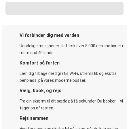
Vi forbinder dig med verden
Uendelige muligheder. Udforsk over 8.000 destinationer i
mere end 40 lande.
Komfort på farten
Læn dig tilbage med gratis Wi-Fi, strømstik og ekstra
benplads. på vores moderne busser.
Vælg, book, og rejs
Fra din skærm til dit sæde på få sekunder. Du booker – vi
tager os af resten.
Rejs sammen
Hvorfor sende en ekstra bil på vejen, når du kan vælge