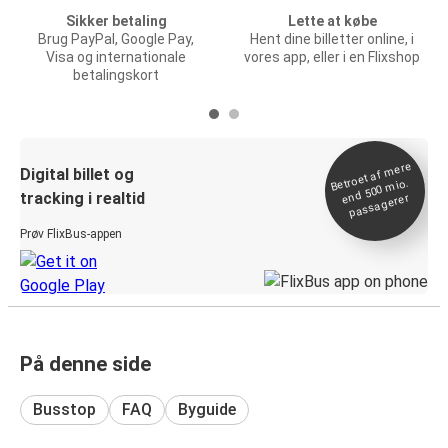
Sikker betaling
Lette at købe
Brug PayPal, Google Pay,
Hent dine billetter online, i
Visa og internationale
vores app, eller i en Flixshop
betalingskort
Betroet af
mere
end 500
Digital billet og
mio.
tracking i realtid
passagerer
Prøv FlixBus-appen
På denne side
Busstop
FAQ
Byguide