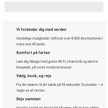
Vi forbinder dig med verden
Uendelige muligheder. Udforsk over 8.000 destinationer i
mere end 40 lande.
Komfort på farten
Læn dig tilbage med gratis Wi-Fi, strømstik og ekstra
benplads. på vores moderne busser.
Vælg, book, og rejs
Fra din skærm til dit sæde på få sekunder. Du booker – vi
tager os af resten.
Rejs sammen
Hvorfor sende en ekstra bil på vejen, når du kan vælge