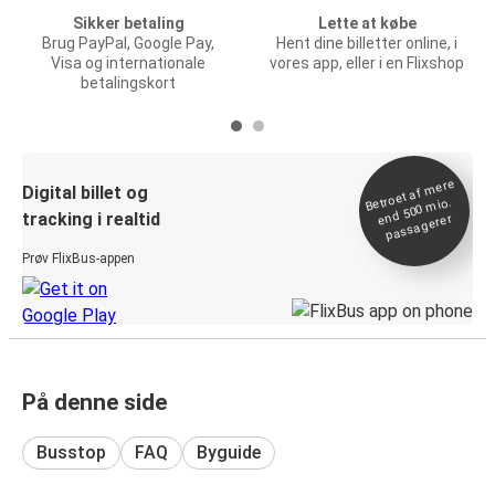
Sikker betaling
Lette at købe
Brug PayPal, Google Pay,
Hent dine billetter online, i
Visa og internationale
vores app, eller i en Flixshop
betalingskort
Betroet af
mere
end 500
Digital billet og
mio.
tracking i realtid
passagerer
Prøv FlixBus-appen
På denne side
Busstop
FAQ
Byguide