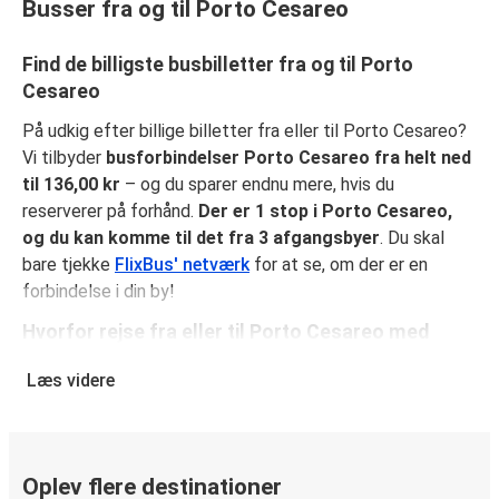
Busser fra og til Porto Cesareo
Find de billigste busbilletter fra og til Porto
Cesareo
På udkig efter billige billetter fra eller til Porto Cesareo?
Vi tilbyder
busforbindelser Porto Cesareo fra helt ned
til 136,00 kr
– og du sparer endnu mere, hvis du
reserverer på forhånd.
Der er 1 stop i Porto Cesareo,
og du kan komme til det fra 3 afgangsbyer
. Du skal
bare tjekke
FlixBus' netværk
for at se, om der er en
forbindelse i din by!
Hvorfor rejse fra eller til Porto Cesareo med
FlixBus
Læs videre
FlixBus kombinerer billige rejser med komfort for at give
passagerne en fantastisk oplevelse. Nyd en behagelig
rejse fra eller til Porto Cesareo med vores faciliteter
ombord, såsom gratis Wi-Fi og stikkontakter. Vælg dit
Oplev flere destinationer