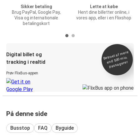
Sikker betaling
Lette at købe
Brug PayPal, Google Pay,
Hent dine billetter online, i
Visa og internationale
vores app, eller i en Flixshop
betalingskort
Betroet af
mere
end 500
Digital billet og
mio.
tracking i realtid
passagerer
Prøv FlixBus-appen
På denne side
Busstop
FAQ
Byguide