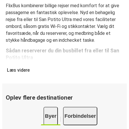
FlixBus kombinerer billige rejser med komfort for at give
passagerne en fantastisk oplevelse. Nyd en behagelig
rejse fra eller til San Potito Ultra med vores faciliteter
ombord, såsom gratis Wi-Fi og stikkontakter. Vælg dit
favoritsæde, når du reserverer, og medbring både et
stykke håndbagage og en indchecket taske.
Sådan reserverer du din busbillet fra eller til San
Potito Ultra
Sådan reserverer du nemt en billet hos FlixBus: på denne
Læs videre
hjemmeside eller i den gratis FlixBus-app kan du
gennemføre din reservation med få klik. Når du køber din
billet fra eller til San Potito Ultra online, kan du vælge
mellem flere sikre onlinebetalingsmetoder som kreditkort,
Oplev flere destinationer
Paypal, Google Pay og Apple Pay. Du kan også betale
kontant ombord eller ved et salgssted.
Byer
Forbindelser