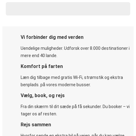
Vi forbinder dig med verden
Uendelige muligheder. Udforsk over 8.000 destinationer i
mere end 40 lande.
Komfort på farten
Læn dig tilbage med gratis Wi-Fi, strømstik og ekstra
benplads. på vores moderne busser.
Vælg, book, og rejs
Fra din skærm til dit sæde på få sekunder. Du booker – vi
tager os af resten.
Rejs sammen
Hvorfor sende en ekstra bil på vejen, når du kan vælge