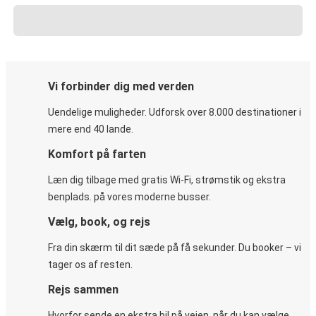
Vi forbinder dig med verden
Uendelige muligheder. Udforsk over 8.000 destinationer i
mere end 40 lande.
Komfort på farten
Læn dig tilbage med gratis Wi-Fi, strømstik og ekstra
benplads. på vores moderne busser.
Vælg, book, og rejs
Fra din skærm til dit sæde på få sekunder. Du booker – vi
tager os af resten.
Rejs sammen
Hvorfor sende en ekstra bil på vejen, når du kan vælge