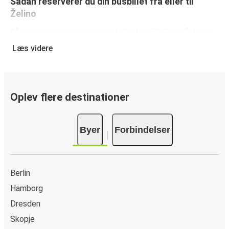
Sådan reserverer du din busbillet fra eller til
Želino
Sådan reserverer du nemt en billet hos FlixBus: på denne
hjemmeside eller i den gratis FlixBus-app kan du
Læs videre
gennemføre din reservation med få klik. Når du køber din
billet fra eller til Želino online, kan du vælge mellem flere
sikre onlinebetalingsmetoder som kreditkort, Paypal,
Google Pay og Apple Pay. Du kan også betale kontant
Oplev flere destinationer
ombord eller ved et salgssted.
Byer
Forbindelser
Berlin
Hamborg
Dresden
Skopje