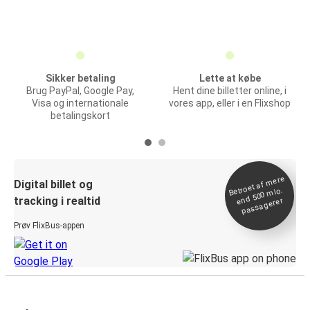
Sikker betaling
Lette at købe
Brug PayPal, Google Pay,
Hent dine billetter online, i
Visa og internationale
vores app, eller i en Flixshop
betalingskort
Betroet af
mere
end 500
Digital billet og
mio.
tracking i realtid
passagerer
Prøv FlixBus-appen