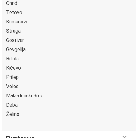
Ohrid
Tetovo
Kumanovo
Struga
Gostivar
Gevgelija
Bitola
Kičevo
Prilep
Veles
Makedonski Brod
Debar
Želino